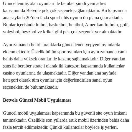
Güncellenmiş olan oyunları ile beraber şimdi yeni adres
kapsamında Betvole pek çok seçenek sağlamaktadır. Bu kapsamda
ana sayfada 20’den fazla spor bahis oyunu ön plana çıkmaktadır.
Bunlar içerisinde futbol, basketbol, hentbol, Amerikan futbolu, golf,
voleybol, beyzbol ve kriket gibi pek çok seçenek yer almaktadır.
Aynı zamanda belirli aralıklarla güncellenen yepyeni oyunlarda
eklenmektedir. Üstelik bütün spor oyunları için aynı zamanda canlı
bahis daha yüksek oranlar ile kazanç sağlamaktadır. Diğer yandan
şans ile beraber strateji olarak iki kategori kapsamında kullanıcılar
casino oyunlarına da ulaşmaktadır. Diğer yandan ana sayfada
kategori olarak tüm oyunlar için değerlendirilen sanal oyun
seçenekleri de bulunmaktadır.
Betvole Güncel Mobil Uygulaması
Güncel mobil uygulaması kapsamında bu güvenli site oyun imkanı
tanımaktadır. Özellikle son yıllarda artık mobil üzerinden bahis daha
fazla tercih edilmektedir. Çünkü kullanıcılar böylece iş yerleri,