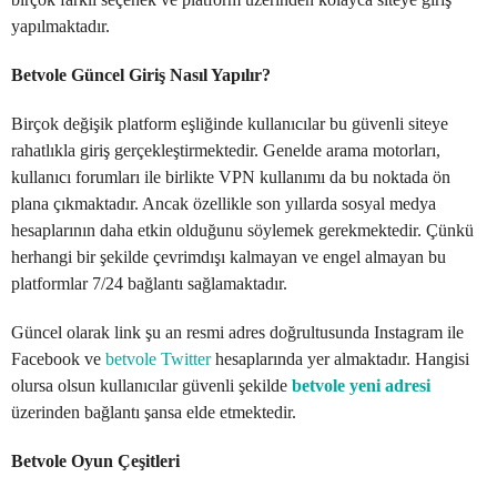
yapılmaktadır.
Betvole Güncel Giriş Nasıl Yapılır?
Birçok değişik platform eşliğinde kullanıcılar bu güvenli siteye
rahatlıkla giriş gerçekleştirmektedir. Genelde arama motorları,
kullanıcı forumları ile birlikte VPN kullanımı da bu noktada ön
plana çıkmaktadır. Ancak özellikle son yıllarda sosyal medya
hesaplarının daha etkin olduğunu söylemek gerekmektedir. Çünkü
herhangi bir şekilde çevrimdışı kalmayan ve engel almayan bu
platformlar 7/24 bağlantı sağlamaktadır.
Güncel olarak link şu an resmi adres doğrultusunda Instagram ile
Facebook ve
betvole Twitter
hesaplarında yer almaktadır. Hangisi
olursa olsun kullanıcılar güvenli şekilde
betvole yeni adresi
üzerinden bağlantı şansa elde etmektedir.
Betvole Oyun Çeşitleri