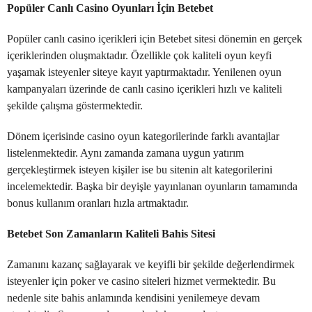
Popüler Canlı Casino Oyunları İçin Betebet
Popüler canlı casino içerikleri için Betebet sitesi dönemin en gerçek
içeriklerinden oluşmaktadır. Özellikle çok kaliteli oyun keyfi
yaşamak isteyenler siteye kayıt yaptırmaktadır. Yenilenen oyun
kampanyaları üzerinde de canlı casino içerikleri hızlı ve kaliteli
şekilde çalışma göstermektedir.
Dönem içerisinde casino oyun kategorilerinde farklı avantajlar
listelenmektedir. Aynı zamanda zamana uygun yatırım
gerçekleştirmek isteyen kişiler ise bu sitenin alt kategorilerini
incelemektedir. Başka bir deyişle yayınlanan oyunların tamamında
bonus kullanım oranları hızla artmaktadır.
Betebet Son Zamanların Kaliteli Bahis Sitesi
Zamanını kazanç sağlayarak ve keyifli bir şekilde değerlendirmek
isteyenler için poker ve casino siteleri hizmet vermektedir. Bu
nedenle site bahis anlamında kendisini yenilemeye devam