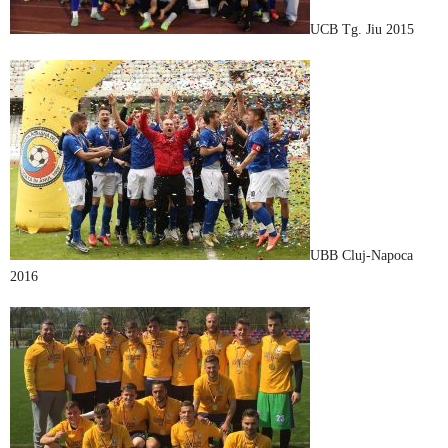
UCB Tg. Jiu 2015
UBB Cluj-Napoca
2016