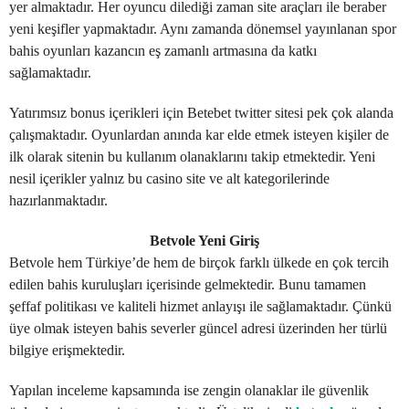
yer almaktadır. Her oyuncu dilediği zaman site araçları ile beraber
yeni keşifler yapmaktadır. Aynı zamanda dönemsel yayınlanan spor
bahis oyunları kazancın eş zamanlı artmasına da katkı
sağlamaktadır.
Yatırımsız bonus içerikleri için Betebet twitter sitesi pek çok alanda
çalışmaktadır. Oyunlardan anında kar elde etmek isteyen kişiler de
ilk olarak sitenin bu kullanım olanaklarını takip etmektedir. Yeni
nesil içerikler yalnız bu casino site ve alt kategorilerinde
hazırlanmaktadır.
Betvole Yeni Giriş
Betvole hem Türkiye’de hem de birçok farklı ülkede en çok tercih
edilen bahis kuruluşları içerisinde gelmektedir. Bunu tamamen
şeffaf politikası ve kaliteli hizmet anlayışı ile sağlamaktadır. Çünkü
üye olmak isteyen bahis severler güncel adresi üzerinden her türlü
bilgiye erişmektedir.
Yapılan inceleme kapsamında ise zengin olanaklar ile güvenlik