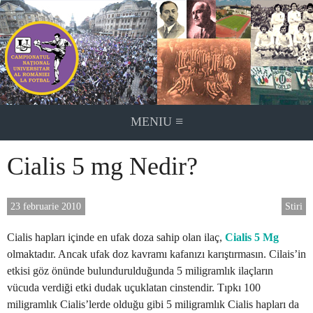
Skip
to
content
≡
MENIU
Cialis 5 mg Nedir?
23 februarie 2010
Stiri
Cialis hapları içinde en ufak doza sahip olan ilaç,
Cialis 5 Mg
olmaktadır. Ancak ufak doz kavramı kafanızı karıştırmasın. Cilais’in
etkisi göz önünde bulundurulduğunda 5 miligramlık ilaçların
vücuda verdiği etki dudak uçuklatan cinstendir. Tıpkı 100
miligramlık Cialis’lerde olduğu gibi 5 miligramlık Cialis hapları da