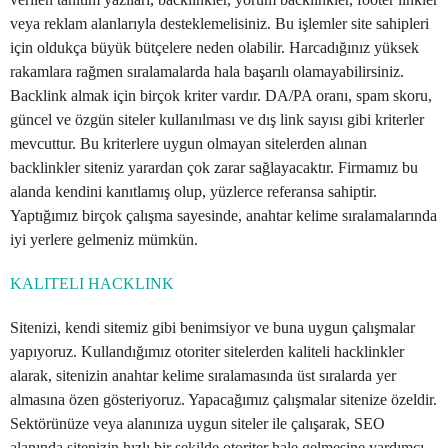
veya reklam alanlarıyla desteklemelisiniz. Bu işlemler site sahipleri
için oldukça büyük bütçelere neden olabilir. Harcadığınız yüksek
rakamlara rağmen sıralamalarda hala başarılı olamayabilirsiniz.
Backlink almak için birçok kriter vardır. DA/PA oranı, spam skoru,
güncel ve özgün siteler kullanılması ve dış link sayısı gibi kriterler
mevcuttur. Bu kriterlere uygun olmayan sitelerden alınan
backlinkler siteniz yarardan çok zarar sağlayacaktır. Firmamız bu
alanda kendini kanıtlamış olup, yüzlerce referansa sahiptir.
Yaptığımız birçok çalışma sayesinde, anahtar kelime sıralamalarında
iyi yerlere gelmeniz mümkün.
KALITELI HACKLINK
Sitenizi, kendi sitemiz gibi benimsiyor ve buna uygun çalışmalar
yapıyoruz. Kullandığımız otoriter sitelerden kaliteli hacklinkler
alarak, sitenizin anahtar kelime sıralamasında üst sıralarda yer
almasına özen gösteriyoruz. Yapacağımız çalışmalar sitenize özeldir.
Sektörünüze veya alanınıza uygun siteler ile çalışarak, SEO
alanında sitenizin hızlı bir şekilde otoriter hale gelmesine yardımcı