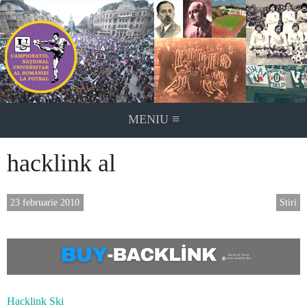
Skip
to
content
≡
MENIU
hacklink al
23 februarie 2010
Stiri
Hacklink Ski