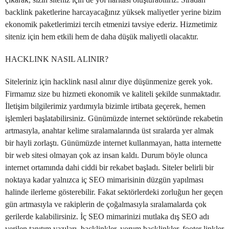
backlink paketlerine harcayacağınız yüksek maliyetler yerine bizim
ekonomik paketlerimizi tercih etmenizi tavsiye ederiz. Hizmetimiz
siteniz için hem etkili hem de daha düşük maliyetli olacaktır.
HACKLINK NASIL ALINIR?
Siteleriniz için hacklink nasıl alınır diye düşünmenize gerek yok.
Firmamız size bu hizmeti ekonomik ve kaliteli şekilde sunmaktadır.
İletişim bilgilerimiz yardımıyla bizimle irtibata geçerek, hemen
işlemleri başlatabilirsiniz. Günümüzde internet sektöründe rekabetin
artmasıyla, anahtar kelime sıralamalarında üst sıralarda yer almak
bir hayli zorlaştı. Günümüzde internet kullanmayan, hatta internette
bir web sitesi olmayan çok az insan kaldı. Durum böyle olunca
internet ortamında dahi ciddi bir rekabet başladı. Siteler belirli bir
noktaya kadar yalnızca iç SEO mimarisinin düzgün yapılması
halinde ilerleme gösterebilir. Fakat sektörlerdeki zorluğun her geçen
gün artmasıyla ve rakiplerin de çoğalmasıyla sıralamalarda çok
gerilerde kalabilirsiniz. İç SEO mimarinizi mutlaka dış SEO adı
verilen tanıtım yazıları, backlinkler, yorum backlinkler, footer linkler