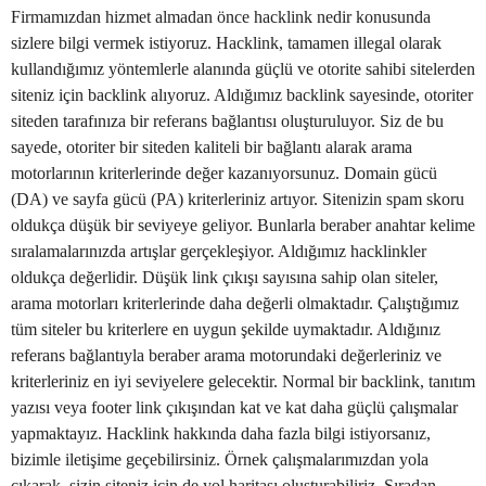
Firmamızdan hizmet almadan önce hacklink nedir konusunda
sizlere bilgi vermek istiyoruz. Hacklink, tamamen illegal olarak
kullandığımız yöntemlerle alanında güçlü ve otorite sahibi sitelerden
siteniz için backlink alıyoruz. Aldığımız backlink sayesinde, otoriter
siteden tarafınıza bir referans bağlantısı oluşturuluyor. Siz de bu
sayede, otoriter bir siteden kaliteli bir bağlantı alarak arama
motorlarının kriterlerinde değer kazanıyorsunuz. Domain gücü
(DA) ve sayfa gücü (PA) kriterleriniz artıyor. Sitenizin spam skoru
oldukça düşük bir seviyeye geliyor. Bunlarla beraber anahtar kelime
sıralamalarınızda artışlar gerçekleşiyor. Aldığımız hacklinkler
oldukça değerlidir. Düşük link çıkışı sayısına sahip olan siteler,
arama motorları kriterlerinde daha değerli olmaktadır. Çalıştığımız
tüm siteler bu kriterlere en uygun şekilde uymaktadır. Aldığınız
referans bağlantıyla beraber arama motorundaki değerleriniz ve
kriterleriniz en iyi seviyelere gelecektir. Normal bir backlink, tanıtım
yazısı veya footer link çıkışından kat ve kat daha güçlü çalışmalar
yapmaktayız. Hacklink hakkında daha fazla bilgi istiyorsanız,
bizimle iletişime geçebilirsiniz. Örnek çalışmalarımızdan yola
çıkarak, sizin siteniz için de yol haritası oluşturabiliriz. Sıradan