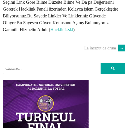
Seçimi Link Göre Bilme Düzelte Bilme Ve Da pa Değerlerini
Görerek Hacklink Paneli üzerinden Kolayca işlem Gerçekleştire
Biliyorsunuz.Bu Sayede Linkler Ve Linkleriniz Güvende
Oluyor.Bu Sayesen Güven Konusunu Aşmış Bulunuyoruz
Garantili Hizmetin Adıdır(
Hacklink.ski
)
La început de drum
→
POST
NAVIGATION
Caută
după: