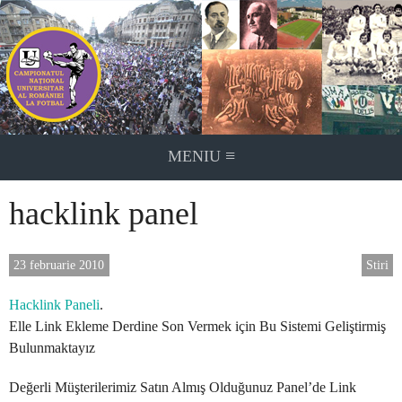
Skip
to
content
≡
MENIU
hacklink panel
23 februarie 2010
Stiri
Hacklink Paneli
.
Elle Link Ekleme Derdine Son Vermek için Bu Sistemi Geliştirmiş
Bulunmaktayız
Değerli Müşterilerimiz Satın Almış Olduğunuz Panel’de Link