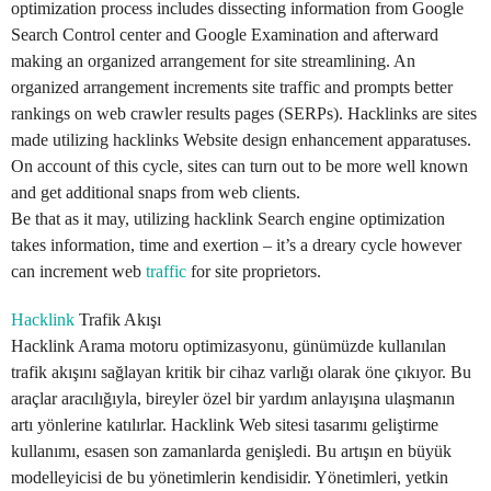
optimization process includes dissecting information from Google
Search Control center and Google Examination and afterward
making an organized arrangement for site streamlining. An
organized arrangement increments site traffic and prompts better
rankings on web crawler results pages (SERPs). Hacklinks are sites
made utilizing hacklinks Website design enhancement apparatuses.
On account of this cycle, sites can turn out to be more well known
and get additional snaps from web clients.
Be that as it may, utilizing hacklink Search engine optimization
takes information, time and exertion – it’s a dreary cycle however
can increment web
traffic
for site proprietors.
Hacklink
Trafik Akışı
Hacklink Arama motoru optimizasyonu, günümüzde kullanılan
trafik akışını sağlayan kritik bir cihaz varlığı olarak öne çıkıyor. Bu
araçlar aracılığıyla, bireyler özel bir yardım anlayışına ulaşmanın
artı yönlerine katılırlar. Hacklink Web sitesi tasarımı geliştirme
kullanımı, esasen son zamanlarda genişledi. Bu artışın en büyük
modelleyicisi de bu yönetimlerin kendisidir. Yönetimleri, yetkin