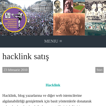
Skip
to
content
≡
MENIU
hacklink satış
23 februarie 2010
Stiri
Hacklink
Hacklink, blog yazarlarına ve diğer web istemcilerine
algılanabilirliği genişletmek için basit yöntemlerle donatarak