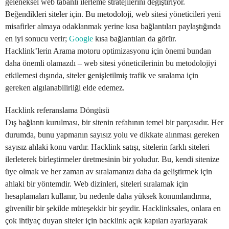
geleneksel web tabanlı ilerleme stratejilerini değiştiriyor.
Beğendikleri siteler için. Bu metodoloji, web sitesi yöneticileri yeni
misafirler almaya odaklanmak yerine kısa bağlantıları paylaştığında
en iyi sonucu verir;
Google
kısa bağlantıları da görür.
Hacklink’lerin Arama motoru optimizasyonu için önemi bundan
daha önemli olamazdı – web sitesi yöneticilerinin bu metodolojiyi
etkilemesi dışında, siteler genişletilmiş trafik ve sıralama için
gereken algılanabilirliği elde edemez.
Hacklink referanslama Döngüsü
Dış bağlantı kurulması, bir sitenin refahının temel bir parçasıdır. Her
durumda, bunu yapmanın sayısız yolu ve dikkate alınması gereken
sayısız ahlaki konu vardır. Hacklink satışı, sitelerin farklı siteleri
ilerleterek birleştirmeler üretmesinin bir yoludur. Bu, kendi sitenize
üye olmak ve her zaman av sıralamanızı daha da geliştirmek için
ahlaki bir yöntemdir. Web dizinleri, siteleri sıralamak için
hesaplamaları kullanır, bu nedenle daha yüksek konumlandırma,
güvenilir bir şekilde müteşekkir bir şeydir. Hacklinksales, onlara en
çok ihtiyaç duyan siteler için backlink açık kapıları ayarlayarak