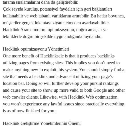
tarama sıralamalarını daha da geliştirebilir.
Çok sayıda kuruluş, potansiyel faydaları için geri bağlantıları
kullanabilir ve web tabanlı varlıklarını artırabilir. Bu hatlar boyunca,
müşteriler gerçek lokantayı ziyaret etmeden ayarlayabilirler.
Hacklink Arama motoru optimizasyonu, doğru amaçlar ve
tekniklerle doğru bir şekilde uygulandığında faydalıdır.
Hacklink optimizasyonu Yönetimleri
One more benefit of Hacklinksale is that it produces backlinks
utilizing pages from existing sites. This implies you don’t need to
make anything new to exploit this system. You should simply find a
site that needs a backlink and advance it utilizing your page’s
location bar. Doing so will further develop your pursuit rankings
and cause your site to show up more valid to both Google and other
web crawler clients. Likewise, with Hacklink Web optimization,
you won’t experience any lawful issues since practically everything
is as of now finished for you.
Hacklink Geliştirme Yönetimlerinin Önemi