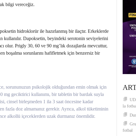
ak bilgi vereceğiz.
apoksetin hidroklorür ile hazırlanmış bir ilaçtır. Erkeklerde
 kullanılır. Dapoksetin, beyindeki serotonin seviyelerini
ı olur. Prigly 30, 60 ve 90 mg’lık dozajlarda mevcuttur,
en boşalma sorunlarını hafifletmek için benzersiz bir
ART
e, sorununuzun psikolojik olduğundan emin olmak için
0 mg geciktirici kullanımı, bir tabletin bir bardak suyla
UDJ
tkisi, cinsel birleşmeden 1 ila 3 saat öncesine kadar
la fotba
den fazla doz almamanız gerekir. Ayrıca, alkol tüketiminin
Dum
 önce alkollü içeceklerden uzak durmanız önemlidir.
Gru
fotbal