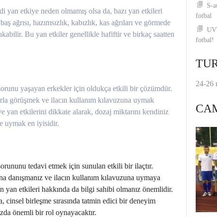
S-a
ddi yan etkiye neden olmamış olsa da, bazı yan etkileri
fotbal
baş ağrısı, hazımsızlık, kabızlık, kas ağrıları ve görmede
UVT
ıkabilir. Bu yan etkiler genellikle hafiftir ve birkaç saatten
fotbal!
TUR
24-26 
sorunu yaşayan erkekler için oldukça etkili bir çözümdür.
orla görüşmek ve ilacın kullanım kılavuzuna uymak
CA
 ve yan etkilerini dikkate alarak, dozaj miktarını kendiniz
e uymak en iyisidir.
rununu tedavi etmek için sunulan etkili bir ilaçtır.
na danışmanız ve ilacın kullanım kılavuzuna uymaya
n yan etkileri hakkında da bilgi sahibi olmanız önemlidir.
a, cinsel birleşme sırasında tatmin edici bir deneyim
zda önemli bir rol oynayacaktır.