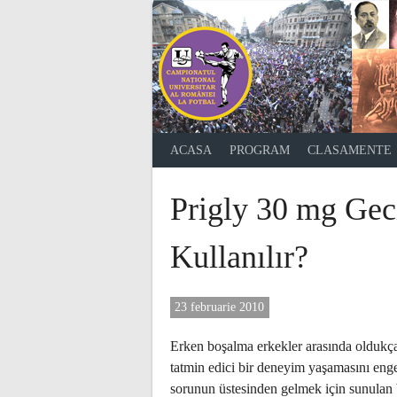
Skip
to
content
ACASA
PROGRAM
CLASAMENTE
Prigly 30 mg Geci
Kullanılır?
23 februarie 2010
Erken boşalma erkekler arasında oldukça 
tatmin edici bir deneyim yaşamasını engel
sorunun üstesinden gelmek için sunulan 