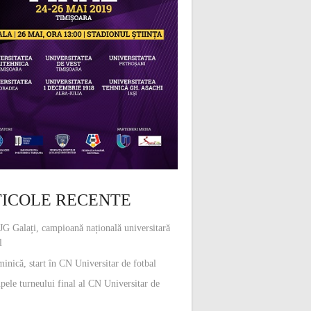
ICOLE RECENTE
G Galați, campioană națională universitară
l
inică, start în CN Universitar de fotbal
pele turneului final al CN Universitar de