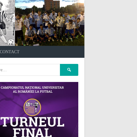
çankaya escort
kızılay
CONTACT
escort
atasehir Escort
gaziantep Escort
pet kuaför
Caută
ankara
pet kuaför istanbul
după:
pet kuaför