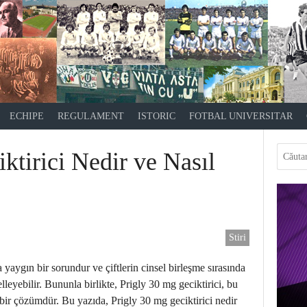
ECHIPE
REGULAMENT
ISTORIC
FOTBAL UNIVERSITAR
ktirici Nedir ve Nasıl
Stiri
yaygın bir sorundur ve çiftlerin cinsel birleşme sırasında
leyebilir. Bununla birlikte, Prigly 30 mg geciktirici, bu
bir çözümdür. Bu yazıda, Prigly 30 mg geciktirici nedir