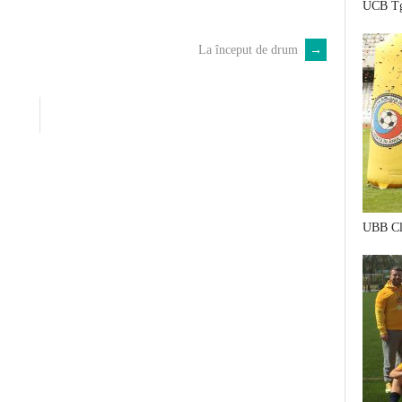
UCB Tg
La început de drum
→
UBB Cl