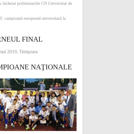
u încheiat preliminariile CN Universitar de
, campioană europeană universitară la
NEUL FINAL
mai 2019, Timişoara
MPIOANE NAŢIONALE