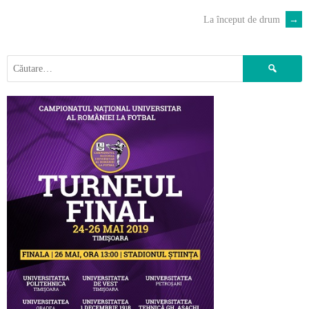
La început de drum
→
POST
NAVIGATION
Caută
după: