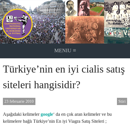
Skip
to
content
≡
MENIU
Türkiye’nin en iyi cialis satış
siteleri hangisidir?
23 februarie 2010
Stiri
Aşağıdaki kelimeler
google
‘ da en çok aran kelimeler ve bu
kelimelere bağlı Türkiye’nin En iyi Viagra Satış Siteleri ;