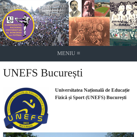
Skip
to
content
≡
MENIU
UNEFS București
Universitatea Națională de Educație
Fizică și Sport (UNEFS)
București