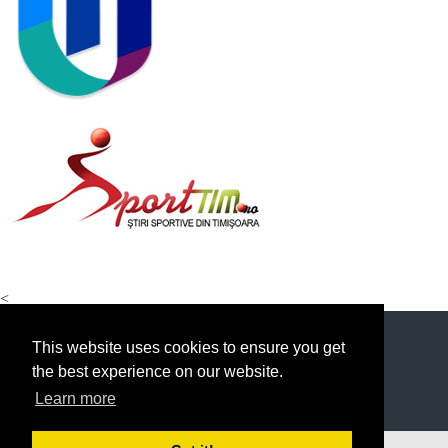
<
This website uses cookies to ensure you get
the best experience on our website.
Learn more
© 2026 FOTBAL UNIVERSITAR