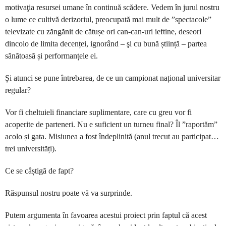
motivaţia resursei umane în continuă scădere. Vedem în jurul nostru
o lume ce cultivă derizoriul, preocupată mai mult de ”spectacole”
televizate cu zăngănit de cătușe ori can-can-uri ieftine, deseori
dincolo de limita decenței, ignorând – şi cu bună știință – partea
sănătoasă și performanțele ei.
Și atunci se pune întrebarea, de ce un campionat național universitar
regular?
Vor fi cheltuieli financiare suplimentare, care cu greu vor fi
acoperite de parteneri. Nu e suficient un turneu final? Îl ”raportăm”
acolo și gata. Misiunea a fost îndeplinită (anul trecut au participat…
trei universități).
Ce se câștigă de fapt?
Răspunsul nostru poate vă va surprinde.
Putem argumenta în favoarea acestui proiect prin faptul că acest