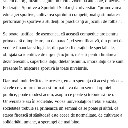
sistem de organizare asigură, în mod evident la alte cote, obiectivele
Federației Sportive a Sportului Școlar și Universitar: ”promovarea
educaţiei sportive, cultivarea spiritului competiţional şi stimularea
performanţei sportive a studenţilor practicanţi ai jocului de fotbal”.
Se poate justifica, de asemenea, că această competiție are pentru
prima oară o implicare, nu de paradă, ci semnificativă, din punct de
vedere financiar şi logistic, din partea federației de specialitate,
obligată să identifice de urgență acțiuni, măsuri pentru limitarea
dezinteresului, superficialității, diletantismului, imoralității care sunt
prezente în mișcarea sportivă la toate nivelurile.
Dar, mai mult decât toate acestea, eu am speranţa că acest proiect –
şi cele ce vor urma în acest format – va da un semnal opiniei
publice, poate modest acum, asupra ce poate şi trebuie să fie o
Universitate azi în societate. Vocea universităţilor trebuie auzită,
societatea trebuie să primească un semnal că se poate şi altfel, că
starea firească și sănătoasă este aceea de normalitate, de cultivare a
solidarităţii umane, a speranţei de mai bine.