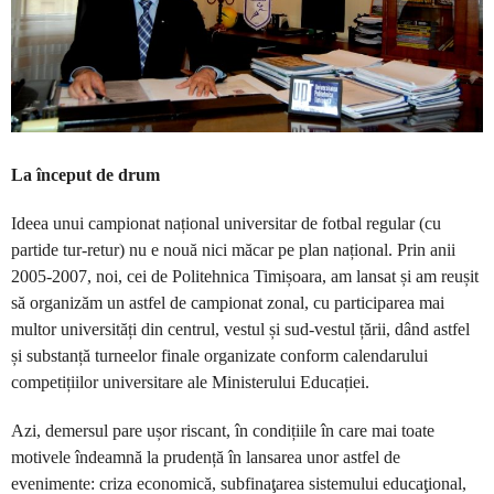
La început de drum
Ideea unui campionat național universitar de fotbal regular (cu
partide tur-retur) nu e nouă nici măcar pe plan național. Prin anii
2005-2007, noi, cei de Politehnica Timișoara, am lansat și am reușit
să organizăm un astfel de campionat zonal, cu participarea mai
multor universități din centrul, vestul și sud-vestul țării, dând astfel
și substanță turneelor finale organizate conform calendarului
competițiilor universitare ale Ministerului Educației.
Azi, demersul pare ușor riscant, în condițiile în care mai toate
motivele îndeamnă la prudență în lansarea unor astfel de
evenimente: criza economică, subfinaţarea sistemului educaţional,