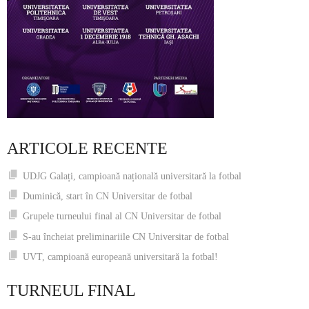
ARTICOLE RECENTE
UDJG Galați, campioană națională universitară la fotbal
Duminică, start în CN Universitar de fotbal
Grupele turneului final al CN Universitar de fotbal
S-au încheiat preliminariile CN Universitar de fotbal
UVT, campioană europeană universitară la fotbal!
TURNEUL FINAL