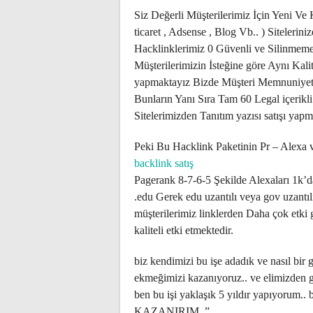
Siz Değerli Müşterilerimiz İçin Yeni Ve
ticaret , Adsense , Blog Vb.. ) Siteleriniz
Hacklinklerimiz 0 Güvenli ve Silinmeme G
Müşterilerimizin İsteğine göre Aynı Kalit
yapmaktayız Bizde Müşteri Memnuniyet
Bunların Yanı Sıra Tam 60 Legal içerikl
Sitelerimizden Tanıtım yazısı satışı yap
Peki Bu Hacklink Paketinin Pr – Alexa ve
backlink satış
Pagerank 8-7-6-5 Şekilde Alexaları 1k’
.edu Gerek edu uzantılı veya gov uzantılı 
müşterilerimiz linklerden Daha çok etki 
kaliteli etki etmektedir.
biz kendimizi bu işe adadık ve nasıl bir 
ekmeğimizi kazanıyoruz.. ve elimizden ge
ben bu işi yaklaşık 5 yıldır yapıy
KAZANIRIM..”