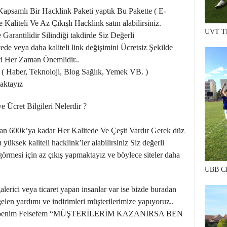
 Kapsamlı Bir Hacklink Paketi yaptık Bu Pakette ( E-
e Kaliteli Ve Az Çıkışlı Hacklink satın alabilirsiniz.
UVT Ti
arantilidir Silindiği takdirde Siz Değerli
ede veya daha kaliteli link değişimini Ücretsiz Şekilde
i Her Zaman Önemlidir..
i ( Haber, Teknoloji, Blog Sağlık, Yemek VB. )
maktayız
 Ücret Bilgileri Nelerdir ?
dan 600k’ya kadar Her Kalitede Ve Çeşit Vardır Gerek düz
yüksek kaliteli hacklink’ler alabilirsiniz Siz değerli
görmesi için az çıkış yapmaktayız ve böylece siteler daha
UBB Cl
galerici veya ticaret yapan insanlar var ise bizde buradan
len yardımı ve indirimleri müşterilerimize yapıyoruz..
orum.. benim Felsefem “MÜŞTERİLERİM KAZANIRSA BEN