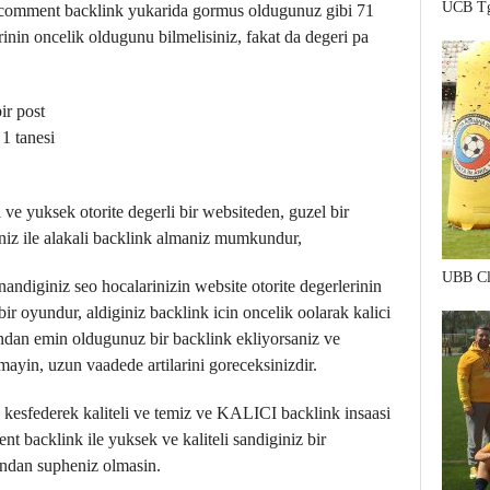
UCB Tg
comment backlink yukarida gormus oldugunuz gibi 71
inin oncelik oldugunu bilmelisiniz, fakat da degeri pa
bir post
 1 tanesi
 ve yuksek otorite degerli bir websiteden, guzel bir
iniz ile alakali backlink almaniz mumkundur,
UBB Cl
ndiginiz seo hocalarinizin website otorite degerlerinin
ir oyundur, aldiginiz backlink icin oncelik oolarak kalici
indan emin oldugunuz bir backlink ekliyorsaniz ve
ayin, uzun vaadede artilarini goreceksinizdir.
ni kesfederek kaliteli ve temiz ve KALICI backlink insaasi
t backlink ile yuksek ve kaliteli sandiginiz bir
indan supheniz olmasin.