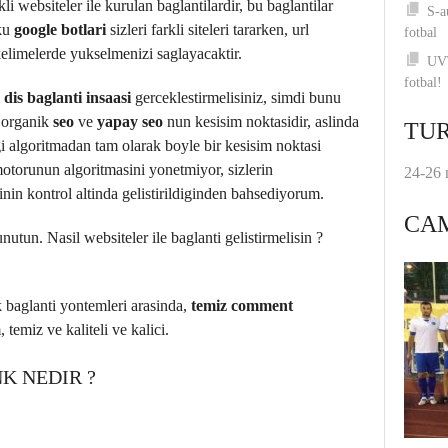
li websiteler ile kurulan baglantilardir, bu baglantilar
S-a
nku
google botlari
sizleri farkli siteleri tararken, url
fotbal
kelimelerde yukselmenizi saglayacaktir.
UVT
fotbal!
e
dis baglanti insaasi
gerceklestirmelisiniz, simdi bunu
k organik
seo
ve
yapay seo
nun kesisim noktasidir, aslinda
TUR
igi algoritmadan tam olarak boyle bir kesisim noktasi
motorunun algoritmasini yonetmiyor, sizlerin
24-26 
rinin kontrol altinda gelistirildiginden bahsediyorum.
CA
tun. Nasil websiteler ile baglanti gelistirmelisin ?
cek baglanti yontemleri arasinda,
temiz comment
temiz ve kaliteli ve kalici.
K NEDIR ?