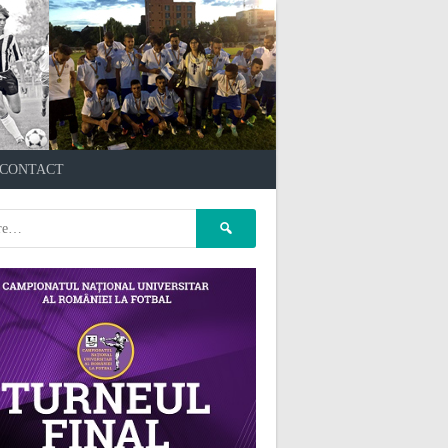
çankaya escort
kızılay
CONTACT
escort
atasehir Escort
gaziantep Escort
pet kuaför
Caută
ankara
pet kuaför istanbul
după:
pet kuaför