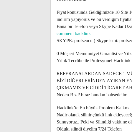
Fiyat konusunda Geldiğimizde 10 Site 10
indirim yapıyoruz ve bu verdiğim fiyatlar
Bana bir Telefon veya Skype Kadar Uza
comment backlink
SKYPE: profseocu ( Skype ismi: profse
0 Müşteri Memnuniyet Garantisi ve Yü
Yıllık Tecrübe ile Profesyonel Hacklink
REFERANSLARDAN SADECE 1 MÜŞ
BİZİ DİĞERLERİNDEN AYIRAN E
ÇIKMAMIZ VE CİDDİ TİCARET AH
Neden Biz ? biraz bundan bahsedelim..
Hacklink’te En büyük Problem Kalkma Si
Nadir olarak silinir çünkü link ekleyece
Sunuyoruz.. Peki ya Silindiği vakit ne o
Olduki silindi diyelim 7/24 Telefon