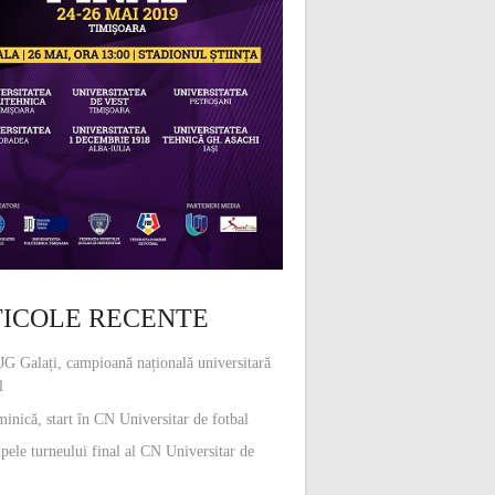
ICOLE RECENTE
G Galați, campioană națională universitară
l
inică, start în CN Universitar de fotbal
pele turneului final al CN Universitar de