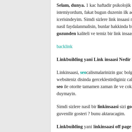
Selam, dunya.
1 kac haftadir psikoloji
istemiyordum, fakat bugun duzenin ilk a
icerisindeyim. Simdi sizlere link insaasi 
nasil faydalanmalisin, bunlar hakkinda b
gozunden
kaliteli ve temiz bir link insa
backlink
Linkbuilding yani Link insaasi Nedir
Linkinsaasi,
seo
calismalarinizin guc bol
websiteniz disinda gerceklestirdiginiz cali
seo
ile otorite tamamen zaman ile ve cok 
duymayin.
Simdi sizlere nasil bir
linkinsaasi
sizi
go
guvenilir gosteri ? bunu aktaracagim.
Linkbuilding
yani l
inkinsaasi
off page