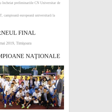
u încheiat preliminariile CN Universitar de
, campioană europeană universitară la
NEUL FINAL
mai 2019, Timişoara
MPIOANE NAŢIONALE