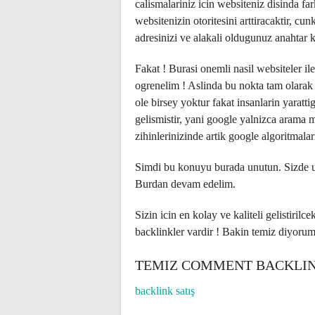
calismalariniz icin websiteniz disinda fark
websitenizin otoritesini arttiracaktir, cu
adresinizi ve alakali oldugunuz anahtar 
Fakat ! Burasi onemli nasil websiteler il
ogrenelim ! Aslinda bu nokta tam olara
ole birsey yoktur fakat insanlarin yaratt
gelismistir, yani google yalnizca arama 
zihinlerinizinde artik google algoritmala
Simdi bu konuyu burada unutun. Sizde unu
Burdan devam edelim.
Sizin icin en kolay ve kaliteli gelistiril
backlinkler vardir ! Bakin temiz diyorum, 
TEMIZ COMMENT BACKLIN
backlink satış