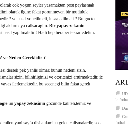
k olarak cok yogun seyler yasamaktan post paylasmak
dimi olarak ilginc fakat gorunmeyen bir mutluluk
nedir ? ve nasil yonetilmeli, insaa edilmeli ? Bu gucten
ilgi aktarmaya calisacagim.
Bir yapay zekanin
asi nasil yapilmalidir ! Hadi hep beraber tekrar edelim.
 ? ve Neden Gereklidir ?
gesi dersek pek yanlis olmaz bunun nedeni sizin,
smalar sizin, bilinirliginizi ve otoritenizi arttirmaktadir,
ic
ART
yavas ilerlemektedir, bu secenegi bilin fakat gerek
UDJ
la fotba
ogle
un
yapay zekasinin
gozunde kaliteli,temiz ve
Dum
Gru
denilen yani sayfa disi anlamina gelen calismalardir, seo
fotbal