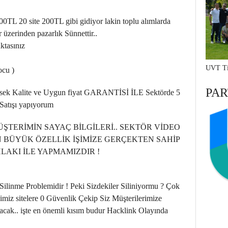
0TL 20 site 200TL gibi gidiyor lakin toplu alımlarda
 üzerinden pazarlık Sünnettir..
ktasınız
UVT Ti
ocu )
PAR
ksek Kalite ve Uygun fiyat GARANTİSİ İLE Sektörde 5
 Satışı yapıyorum
TERİMİN SAYAÇ BİLGİLERİ.. SEKTÖR VİDEO
N BÜYÜK ÖZELLİK İŞİMİZE GERÇEKTEN SAHİP
LAKI İLE YAPMAMIZDIR !
linme Problemidir ! Peki Sizdekiler Siliniyormu ? Çok
ğimiz sitelere 0 Güvenlik Çekip Siz Müşterilerimize
lacak.. işte en önemli kısım budur Hacklink Olayında