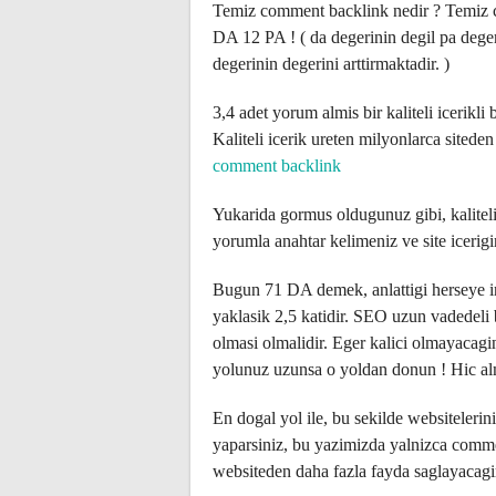
Temiz comment backlink nedir ? Temiz 
DA 12 PA ! ( da degerinin degil pa deger
degerinin degerini arttirmaktadir. )
3,4 adet yorum almis bir kaliteli icerikli 
Kaliteli icerik ureten milyonlarca siteden
comment backlink
Yukarida gormus oldugunuz gibi, kaliteli
yorumla anahtar kelimeniz ve site icerig
Bugun 71 DA demek, anlattigi herseye ina
yaklasik 2,5 katidir. SEO uzun vadedeli b
olmasi olmalidir. Eger kalici olmayacag
yolunuz uzunsa o yoldan donun ! Hic alm
En dogal yol ile, bu sekilde websiteleri
yaparsiniz, bu yazimizda yalnizca commen
websiteden daha fazla fayda saglayacag