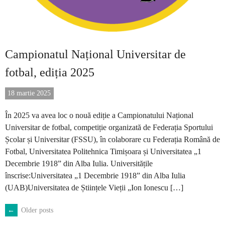
Campionatul Național Universitar de
fotbal, ediția 2025
18 martie 2025
În 2025 va avea loc o nouă ediție a Campionatului Național
Universitar de fotbal, competiție organizată de Federația Sportului
Școlar și Universitar (FSSU), în colaborare cu Federația Română de
Fotbal, Universitatea Politehnica Timișoara și Universitatea „1
Decembrie 1918” din Alba Iulia. Universitățile
înscrise:Universitatea „1 Decembrie 1918” din Alba Iulia
(UAB)Universitatea de Științele Vieții „Ion Ionescu […]
←
Older posts
POSTS