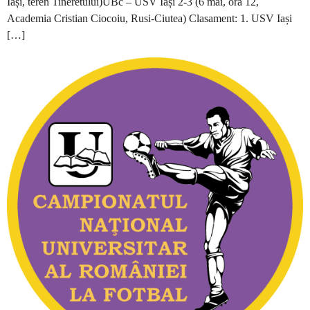
Iași, teren Tineretului)UBc – USV Iași 2-3 (6 mai, ora 12,
Academia Cristian Ciocoiu, Rusi-Ciutea) Clasament: 1. USV Iași
[…]