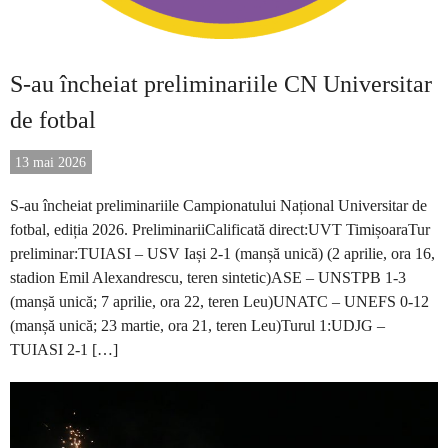
S-au încheiat preliminariile CN Universitar
de fotbal
13 mai 2026
S-au încheiat preliminariile Campionatului Național Universitar de
fotbal, ediția 2026. PreliminariiCalificată direct:UVT TimișoaraTur
preliminar:TUIASI – USV Iași 2-1 (manșă unică) (2 aprilie, ora 16,
stadion Emil Alexandrescu, teren sintetic)ASE – UNSTPB 1-3
(manșă unică; 7 aprilie, ora 22, teren Leu)UNATC – UNEFS 0-12
(manșă unică; 23 martie, ora 21, teren Leu)Turul 1:UDJG –
TUIASI 2-1 […]