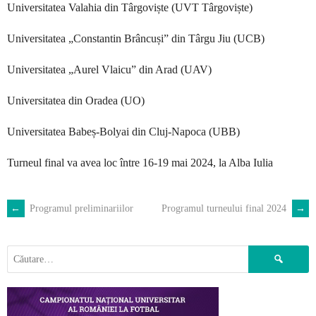
Universitatea Valahia din Târgoviște (UVT Târgoviște)
Universitatea „Constantin Brâncuși” din Târgu Jiu (UCB)
Universitatea „Aurel Vlaicu” din Arad (UAV)
Universitatea din Oradea (UO)
Universitatea Babeș-Bolyai din Cluj-Napoca (UBB)
Turneul final va avea loc între 16-19 mai 2024, la Alba Iulia
←
Programul preliminariilor
Programul turneului final 2024
→
POST
NAVIGATION
Caută
după: