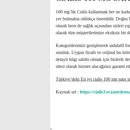
100 mg’lık Cialis kullanmak her ne kada
yer bulmakta oldukça önemlidir. Doğru bi
olarak hem de sağlık açısından sizleri y
olarak tüm müşterilerimize eksiksiz bir 
Kategorilerimizi genişleterek tadalafil f
sunduk. Uygun fiyatlı ve orijinal bu ürün
detaylı bilgi sahibi olmak için bizlerle ile
sitesi olarak hizmet alacağınızı garanti e
Türkiye’deki En iyi cialis 100 mg satış si
Kaynak url :
https://cialis3.eczanedens
POST
<