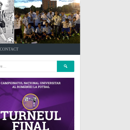
çankaya escort
kızılay
CONTACT
escort
atasehir Escort
gaziantep Escort
pet kuaför
Caută
ankara
pet kuaför istanbul
după:
pet kuaför