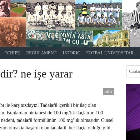
ECHIPE
REGULAMENT
ISTORIC
FOTBAL UNIVERSITAR
ir? ne işe yarar
Stiri
 ile karşınızdayız! Tadalafil içerikli bir ilaç olan
ır. Bunlardan bir tanesi de 100 mg’lık ilaçlardır. 100
i nedeni, tadalafil formülünün 100 mg’lık olmasıdır. Cinsel
üm olmakta başarılı olan tadalafil, her ilaçta olduğu gibi