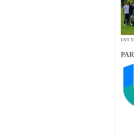
UVT Ti
PAR