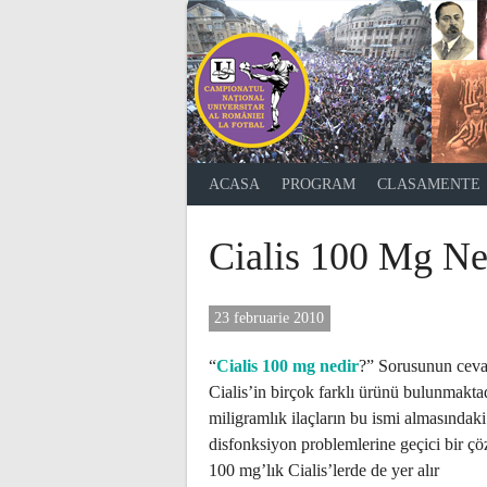
Skip
to
content
ACASA
PROGRAM
CLASAMENTE
Cialis 100 Mg Ned
23 februarie 2010
“
Cialis 100 mg nedir
?” Sorusunun cevabı
Cialis’in birçok farklı ürünü bulunmaktad
miligramlık ilaçların bu ismi almasındak
disfonksiyon problemlerine geçici bir çöz
100 mg’lık Cialis’lerde de yer alır