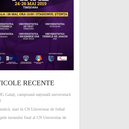
ICOLE RECENTE
G Galați, campioană națională universitară
l
inică, start în CN Universitar de fotbal
pele turneului final al CN Universitar de