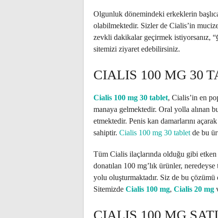
Olgunluk dönemindeki erkeklerin başlıca 
olabilmektedir. Sizler de Cialis’in muciz
zevkli dakikalar geçirmek istiyorsanız, “
sitemizi ziyaret edebilirsiniz.
CIALIS 100 MG 30 
Cialis 100 mg 30 tablet
, Cialis’in en p
manaya gelmektedir. Oral yolla alınan bu
etmektedir. Penis kan damarlarını açarak 
sahiptir.
Cialis 100 mg 30 tablet
de bu ürü
Tüm Cialis ilaçlarında olduğu gibi etken 
donatılan 100 mg’lık ürünler, neredeyse
yolu oluşturmaktadır. Siz de bu çözümü d
Sitemizde
Cialis 100 mg
,
Cialis 20 mg
CIALIS 100 MG SATI