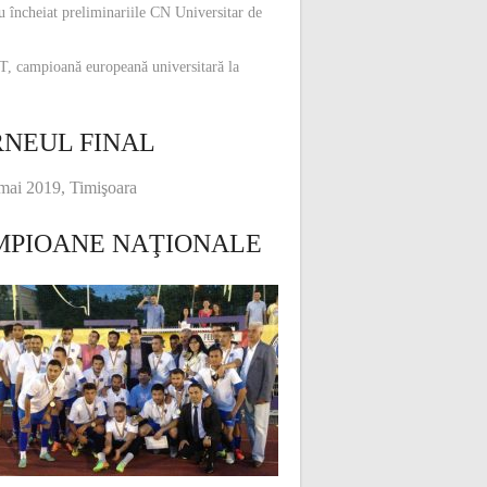
u încheiat preliminariile CN Universitar de
, campioană europeană universitară la
NEUL FINAL
mai 2019, Timişoara
MPIOANE NAŢIONALE