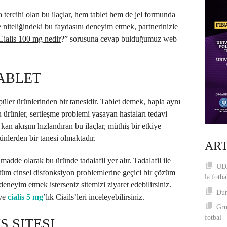
tercihi olan bu ilaçlar, hem tablet hem de jel formunda
e niteliğindeki bu faydasını deneyim etmek, partnerinizle
Cialis 100 mg nedir
?” sorusuna cevap bulduğumuz web
TABLET
opüler ürünlerinden bir tanesidir. Tablet demek, hapla aynı
 ürünler, sertleşme problemi yaşayan hastaları tedavi
kan akışını hızlandıran bu ilaçlar, müthiş bir etkiye
nlerden bir tanesi olmaktadır.
ART
madde olarak bu üründe tadalafil yer alır. Tadalafil ile
UDJ
 tüm cinsel disfonksiyon problemlerine geçici bir çözüm
la fotba
eneyim etmek isterseniz sitemizi ziyaret edebilirsiniz.
Dum
ve
cialis 5 mg
’lık Ciails’leri inceleyebilirsiniz.
Gru
fotbal
Ş SITESI