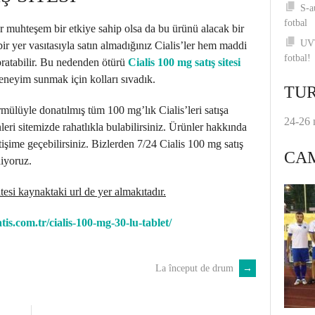
S-a
fotbal
r muhteşem bir etkiye sahip olsa da bu ürünü alacak bir
UVT
r yer vasıtasıyla satın almadığınız Cialis’ler hem maddi
fotbal!
ıpratabilir. Bu nedenden ötürü
Cialis 100 mg satış sitesi
deneyim sunmak için kolları sıvadık.
TUR
ormülüyle donatılmış tüm 100 mg’lık Cialis’leri satışa
24-26 
leri sitemizde rahatlıkla bulabilirsiniz. Ürünler hakkında
tişime geçebilirsiniz.
Bizlerden 7/24 Cialis 100 mg satış
CA
diyoruz.
tesi kaynaktaki url de yer almakıtadır.
atis.com.tr/cialis-100-mg-30-lu-tablet/
La început de drum
→