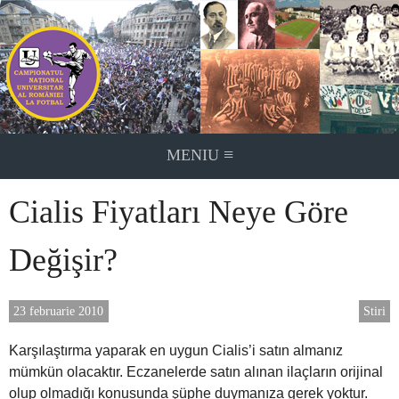
Skip
to
content
≡
MENIU
Cialis Fiyatları Neye Göre
Değişir?
23 februarie 2010
Stiri
Karşılaştırma yaparak en uygun Cialis’i satın almanız
mümkün olacaktır. Eczanelerde satın alınan ilaçların orijinal
olup olmadığı konusunda şüphe duymanıza gerek yoktur.