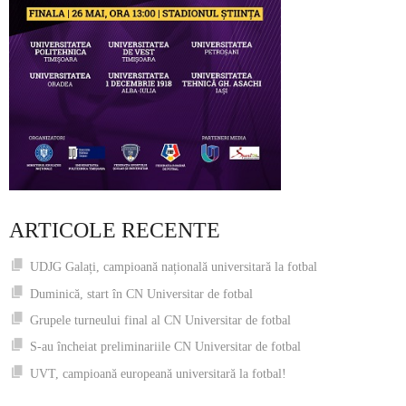
ARTICOLE RECENTE
UDJG Galați, campioană națională universitară la fotbal
Duminică, start în CN Universitar de fotbal
Grupele turneului final al CN Universitar de fotbal
S-au încheiat preliminariile CN Universitar de fotbal
UVT, campioană europeană universitară la fotbal!