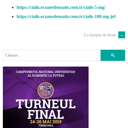
https://cialis.eczanedensatis.com.tr/cialis-5-mg/
https://cialis.eczanedensatis.com.tr/cialis-100-mg-jel/
La început de drum
→
POST
NAVIGATION
Caută
după: