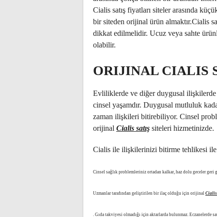
Cialis satış fiyatları siteler arasında kü
bir siteden orijinal ürün almaktır.Cialis s
dikkat edilmelidir. Ucuz veya sahte ürünl
olabilir.
ORIJINAL CIALIS 
Evliliklerde ve diğer duygusal ilişkilerd
cinsel yaşamdır. Duygusal mutluluk kadar
zaman ilişkileri bitirebiliyor. Cinsel prob
orijinal
Cialis satış
siteleri hizmetinizde.
Cialis ile ilişkilerinizi bitirme tehlikesi
Cinsel sağlık problemleriniz ortadan kalkar, haz dolu geceler geri g
Uzmanlar tarafından geliştirilen bir ilaç olduğu için orijinal
Cialis
. Gıda takviyesi olmadığı için aktarlarda bulunmaz. Eczanelerde sat