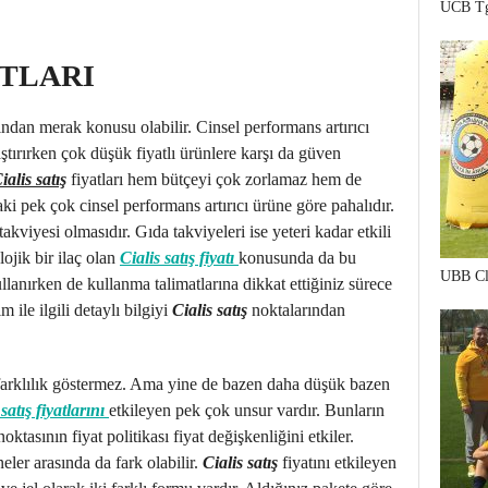
UCB Tg
ATLARI
fından merak konusu olabilir. Cinsel performans artırıcı
aştırırken çok düşük fiyatlı ürünlere karşı da güven
ialis satış
fiyatları hem bütçeyi çok zorlamaz hem de
aki pek çok cinsel performans artırıcı ürüne göre pahalıdır.
kviyesi olmasıdır. Gıda takviyeleri ise yeteri kadar etkili
lojik bir ilaç olan
Cialis satış fiyatı
konusunda da bu
UBB Cl
llanırken de kullanma talimatlarına dikkat ettiğiniz sürece
m ile ilgili detaylı bilgiyi
Cialis satış
noktalarından
 farklılık göstermez. Ama yine de bazen daha düşük bazen
 satış fiyatlarını
etkileyen pek çok unsur vardır. Bunların
noktasının fiyat politikası fiyat değişkenliğini etkiler.
neler arasında da fark olabilir.
Cialis satış
fiyatını etkileyen