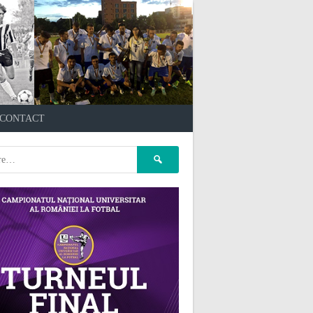
çankaya escort
kızılay
CONTACT
escort
atasehir Escort
gaziantep Escort
pet kuaför
Caută
ankara
pet kuaför istanbul
după:
pet kuaför