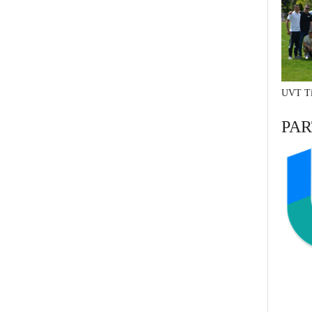
UVT Ti
PAR