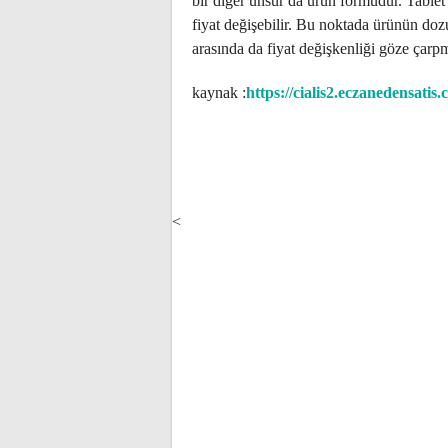
bir diğer unsur da ürün formudur. Tablet 
fiyat değişebilir. Bu noktada ürünün doz
arasında da fiyat değişkenliği göze çarp
kaynak :
https://cialis2.eczanedensatis.
POST
NAVIGATION
<