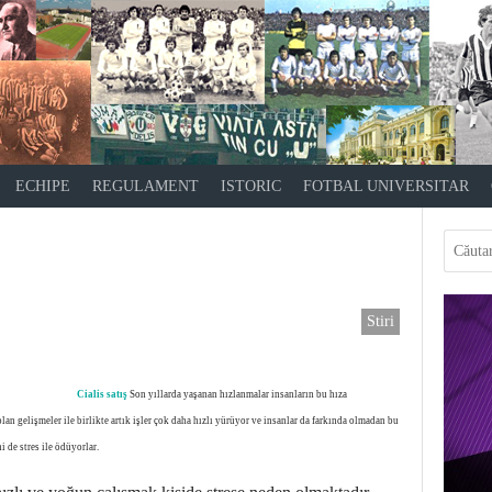
ECHIPE
REGULAMENT
ISTORIC
FOTBAL UNIVERSITAR
Stiri
Cialis satış
Son yıllarda yaşanan hızlanmalar insanların bu hıza
n gelişmeler ile birlikte artık işler çok daha hızlı yürüyor ve insanlar da farkında olmadan bu
 de stres ile ödüyorlar.