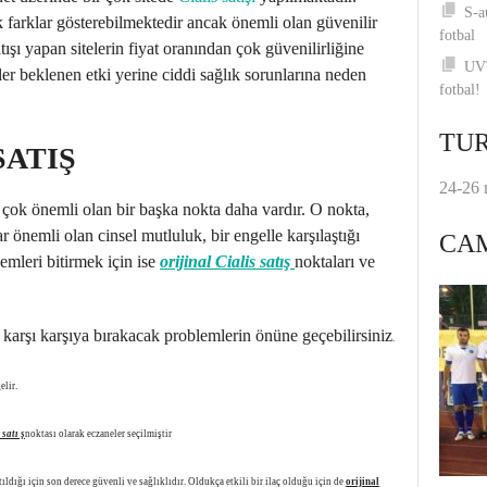
S-a
çük farklar gösterebilmektedir ancak önemli olan güvenilir
fotbal
atışı yapan sitelerin fiyat oranından çok güvenilirliğine
UVT
er beklenen etki yerine ciddi sağlık sorunlarına neden
fotbal!
TUR
SATIŞ
24-26 
e çok önemli olan bir başka nokta daha vardır. O nokta,
 önemli olan cinsel mutluluk, bir engelle karşılaştığı
CA
lemleri bitirmek için ise
orijinal Cialis satış
noktaları ve
 ile karşı karşıya bırakacak problemlerin önüne geçebilirsiniz
.
elir.
 satı ş
noktası olarak eczaneler seçilmiştir
ıldığı için son derece güvenli ve sağlıklıdır. Oldukça etkili bir ilaç olduğu için de
orijinal