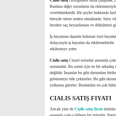
Cialis satış
Gereğinden fazla çalışmak, h
Bunlara diğer sorunların da eklenmesiyle
verebilmektedir. Bir şeyler hakkında fa
bireyde strese neden olmaktadır. Stres v
beraber saç beyazlaması ve dökülmesi gib
İş hayatının dışında bulunan özel hayatt
dolayısıyla iş hayatını da etkilemektedir
etkilemeye yeter.
Cialis satış
Cinsel sorunlar arasında ço
sorunudur. Bu sorun için ne bir arkadaş 
değildir. İnsanlar bu gibi durumları biril
görünmeye bile çekinirler. Bu gibi durum
yollarına girerler. Bunlardan en çok biline
CIALIS SATIŞ FIYATI
Ancak yine de
Cialis satış fiyatı
ürünün 
arasında çokça bilinen bir üründür. İnter