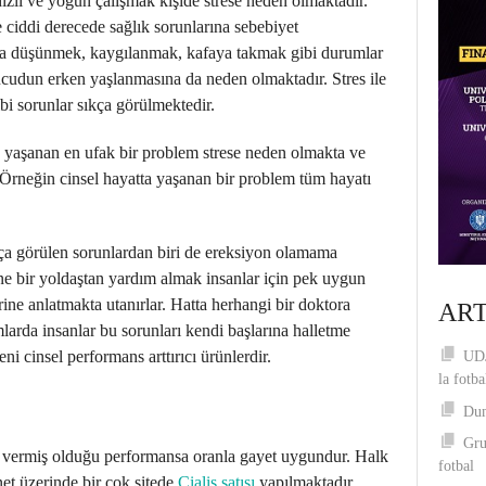
ızlı ve yoğun çalışmak kişide strese neden olmaktadır.
 ciddi derecede sağlık sorunlarına sebebiyet
zla düşünmek, kaygılanmak, kafaya takmak gibi durumlar
ücudun erken yaşlanmasına da neden olmaktadır. Stres ile
i sorunlar sıkça görülmektedir.
a yaşanan en ufak bir problem strese neden olmakta ve
. Örneğin cinsel hayatta yaşanan bir problem tüm hayatı
kça görülen sorunlardan biri de ereksiyon olamama
ne bir yoldaştan yardım almak insanlar için pek uygun
erine anlatmakta utanırlar. Hatta herhangi bir doktora
ART
larda insanlar bu sorunları kendi başlarına halletme
ni cinsel performans arttırıcı ürünlerdir.
UDJ
la fotba
Dum
Gru
vermiş olduğu performansa oranla gayet uygundur. Halk
fotbal
net üzerinde bir çok sitede
Cialis satışı
yapılmaktadır.