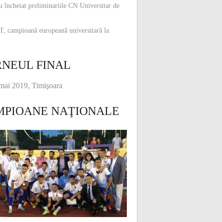
u încheiat preliminariile CN Universitar de
, campioană europeană universitară la
NEUL FINAL
mai 2019, Timişoara
MPIOANE NAŢIONALE