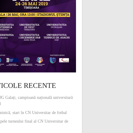
ICOLE RECENTE
G Galați, campioană națională universitară
l
inică, start în CN Universitar de fotbal
pele turneului final al CN Universitar de