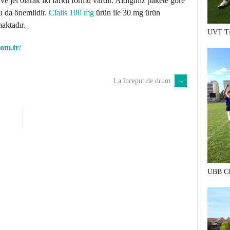
ve jel olarak iki farklı formu vardır. Aldığınız pakete göre
u da önemlidir.
Cialis 100 mg
ürün ile 30 mg ürün
maktadır.
UVT Ti
com.tr/
La început de drum
→
UBB Cl