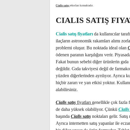
Cialis satış
rekorları kırmaktadır.
CIALIS SATIŞ FIY
Cialis satış fiyatları
da kullanıcılar tara
ilaçların astronomik rakamları alımı zorl
problemi oluşur. Bu noktada ideal olan
C
ödenen paranın karşılığını verir. Piyasad
Fakat bunun sebebi diğer ürünlerin gıda ta
değildir. Gıda takviyesi değil de farmako
yüzden diğerlerinden ayrılıyor. Ayrıca ku
hiçbir zararı ve yan etkisi yoktur. Kullanı
alabilirsiniz.
Cialis satış
fiyatları
genellikle çok fazla
de daha yüksek olabiliyor. Çünkü
Cialis
başında
Cialis satış
noktaları gelir. Satış 
Ayrıca internetten satış yapanlar ile ecza