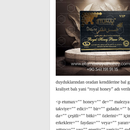
duyduklarından oradan kendilerine bal ge
kraliyet balı yani “royal honey” adı veril
<p etumax="" honey="" de="" malezya’d
takviye="" edici="" bir="" gıdadır.=""
da="" çeşitli="" bitki="" özlerini="" iç
erkeklere="" faydası="" veya="" yararı=
arttırıcı="" ve="" enerji="" verici=""