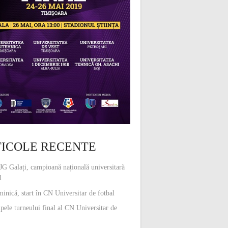
ICOLE RECENTE
G Galați, campioană națională universitară
l
inică, start în CN Universitar de fotbal
pele turneului final al CN Universitar de