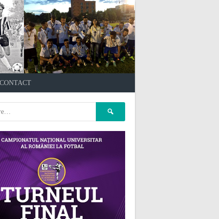
çankaya escort
kızılay
CONTACT
escort
atasehir Escort
gaziantep Escort
pet kuaför
Caută
ankara
pet kuaför istanbul
după:
pet kuaför