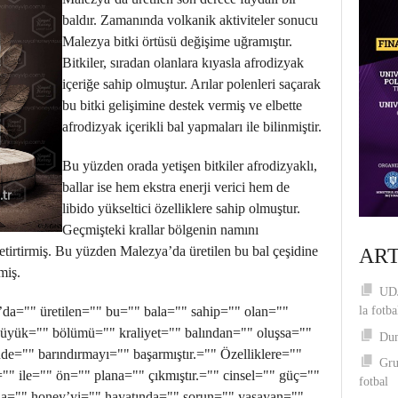
baldır. Zamanında volkanik aktiviteler sonucu
Malezya bitki örtüsü değişime uğramıştır.
Bitkiler, sıradan olanlara kıyasla afrodizyak
içeriğe sahip olmuştur. Arılar polenleri saçarak
bu bitki gelişimine destek vermiş ve elbette
afrodizyak içerikli bal yapmaları ile bilinmiştir.
Bu yüzden orada yetişen bitkiler afrodizyaklı,
ballar ise hem ekstra enerji verici hem de
libido yükseltici özelliklere sahip olmuştur.
Geçmişteki krallar bölgenin namını
tirtirmiş. Bu yüzden Malezya’da üretilen bu bal çeşidine
ART
miş.
UDJ
a="" üretilen="" bu="" bala="" sahip="" olan=""
la fotba
 büyük="" bölümü="" kraliyet="" balından="" oluşsa=""
Dum
inde="" barındırmayı="" başarmıştır.="" Özelliklere=""
Gru
"" ile="" ön="" plana="" çıkmıştır.="" cinsel="" güç=""
fotbal
 gıda="" honey’yi="" hayatında="" sorun="" yaşayan=""