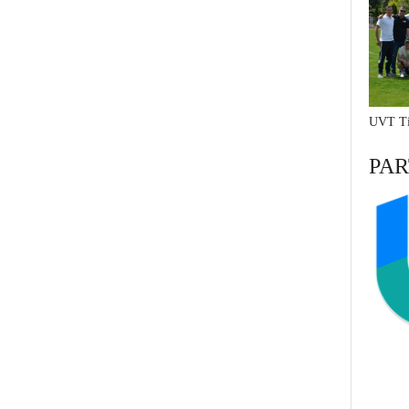
UVT Ti
PAR