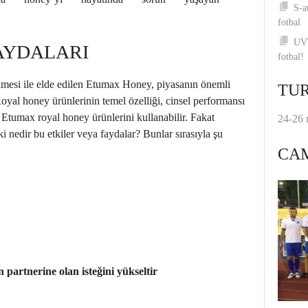
S-a
fotbal
UVT
AYDALARI
fotbal!
lmesi ile elde edilen Etumax Honey, piyasanın önemli
TUR
 Royal honey ürünlerinin temel özelliği, cinsel performansı
Etumax royal honey ürünlerini kullanabilir. Fakat
24-26 
ki nedir bu etkiler veya faydalar? Bunlar sırasıyla şu
CA
n partnerine olan isteğini yükseltir