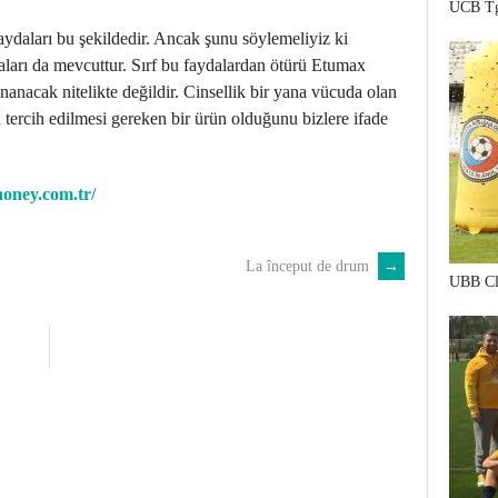
UCB Tg
ydaları bu şekildedir. Ancak şunu söylemeliyiz ki
arı da mevcuttur. Sırf bu faydalardan ötürü Etumax
nanacak nitelikte değildir. Cinsellik bir yana vücuda olan
ercih edilmesi gereken bir ürün olduğunu bizlere ifade
oney.com.tr/
La început de drum
→
UBB Cl