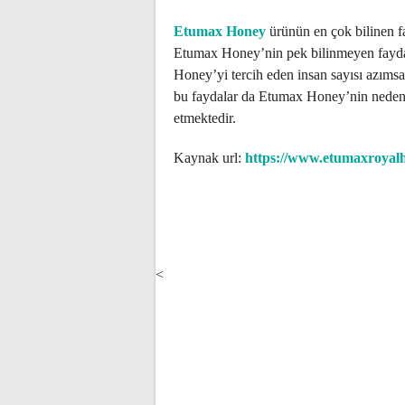
Etumax Honey
ürünün en çok bilinen fa
Etumax Honey’nin pek bilinmeyen faydal
Honey’yi tercih eden insan sayısı azımsa
bu faydalar da Etumax Honey’nin neden t
etmektedir.
Kaynak url:
https://www.etumaxroyalh
POST
NAVIGATION
<