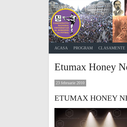
Skip
to
content
ACASA
PROGRAM
CLASAMENTE
Etumax Honey Ne
23 februarie 2010
ETUMAX HONEY N