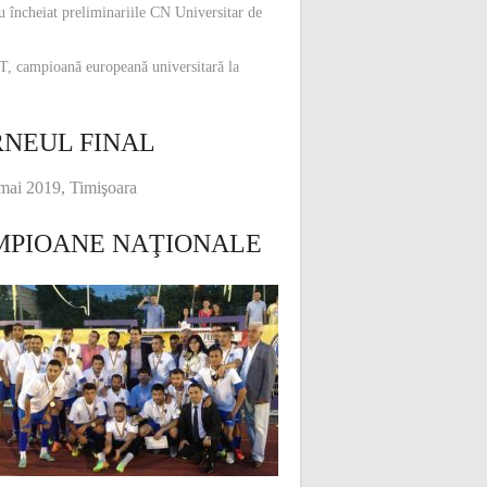
u încheiat preliminariile CN Universitar de
, campioană europeană universitară la
NEUL FINAL
mai 2019, Timişoara
MPIOANE NAŢIONALE