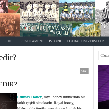
ECHIPE
REGULAMENT
ISTORIC
FOTBAL UNIVERSITAR
dir?
Stiri
EDIR?
Etumax Honey
, royal honey ürünlerinin bir
farklı çeşidi olmaktadır. Royal honey,
Malezya’da üretilen son derece faydalı bir