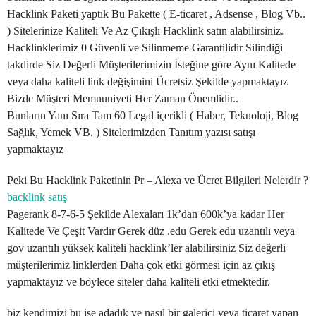
Hacklink Paketi yaptık Bu Pakette ( E-ticaret , Adsense , Blog Vb..
) Sitelerinize Kaliteli Ve Az Çıkışlı Hacklink satın alabilirsiniz.
Hacklinklerimiz 0 Güvenli ve Silinmeme Garantilidir Silindiği
takdirde Siz Değerli Müşterilerimizin İsteğine göre Aynı Kalitede
veya daha kaliteli link değişimini Ücretsiz Şekilde yapmaktayız
Bizde Müşteri Memnuniyeti Her Zaman Önemlidir..
Bunların Yanı Sıra Tam 60 Legal içerikli ( Haber, Teknoloji, Blog
Sağlık, Yemek VB. ) Sitelerimizden Tanıtım yazısı satışı
yapmaktayız
Peki Bu Hacklink Paketinin Pr – Alexa ve Ücret Bilgileri Nelerdir ?
backlink satış
Pagerank 8-7-6-5 Şekilde Alexaları 1k’dan 600k’ya kadar Her
Kalitede Ve Çeşit Vardır Gerek düz .edu Gerek edu uzantılı veya
gov uzantılı yüksek kaliteli hacklink’ler alabilirsiniz Siz değerli
müşterilerimiz linklerden Daha çok etki görmesi için az çıkış
yapmaktayız ve böylece siteler daha kaliteli etki etmektedir.
biz kendimizi bu işe adadık ve nasıl bir galerici veya ticaret yapan