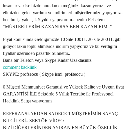
insanlar var ise bizde buradan ekmeğimizi kazanıyoruz.. ve
elimizden gelen yardımı ve indirimleri müşterilerimize yapıyoruz..
ben bu işi yaklaşık 5 yıldır yapıyorum.. benim Felsefem
“MÜŞTERİLERİM KAZANIRSA BEN KAZANIRIM..”
Fiyat konusunda Geldiğimizde 10 Site 100TL 20 site 200TL gibi
gidiyor lakin toplu alımlarda indirim yapıyoruz ve bu verdiğim
fiyatlar üzerinden pazarlık Sünnettir..
Bana bir Telefon veya Skype Kadar Uzaktasınız
comment backlink
SKYPE: profseocu ( Skype ismi: profseocu )
0 Müşteri Memnuniyet Garantisi ve Yüksek Kalite ve Uygun fiyat
GARANTİSİ İLE Sektörde 5 Yıllık Tecrübe ile Profesyonel
Hacklink Satışı yapıyorum
REFERANSLARDAN SADECE 1 MÜŞTERİMİN SAYAÇ
BİLGİLERİ.. SEKTÖR VİDEO
BİZİ DİĞERLERİNDEN AYIRAN EN BÜYÜK ÖZELLİK