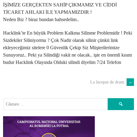
İŞİMİZE GERÇEKTEN SAHİP ÇIKMAMIZ VE CİDDİ
TİCARET AHLAKI İLE YAPMAMIZDIR !
Neden Biz ? biraz bundan bahsedelim..
Hacklink’te En büyük Problem Kalkma Silinme Problemidir ! Peki
Sizdekiler Siliniyormu ? Çok Nadir olarak silinir çünkü link
ekleyeceğimiz sitelere 0 Güvenlik Çekip Siz Müşterilerimize
Sunuyoruz.. Peki ya Silindiği vakit ne olacak.. işte en önemli kısım
budur Hacklink Olayında Olduki silindi diyelim 7/24 Telefon
La început de drum
→
POST
NAVIGATION
Caută
după: