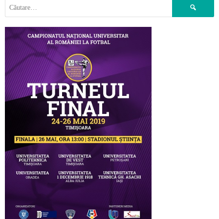
NAVIGATION
Caută
după: