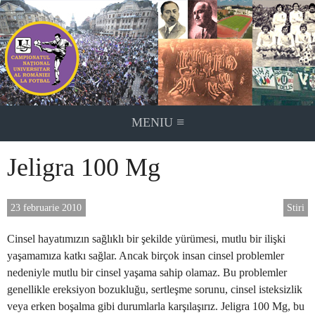
Skip
to
content
≡
MENIU
Jeligra 100 Mg
23 februarie 2010
Stiri
Cinsel hayatımızın sağlıklı bir şekilde yürümesi, mutlu bir ilişki
yaşamamıza katkı sağlar. Ancak birçok insan cinsel problemler
nedeniyle mutlu bir cinsel yaşama sahip olamaz. Bu problemler
genellikle ereksiyon bozukluğu, sertleşme sorunu, cinsel isteksizlik
veya erken boşalma gibi durumlarla karşılaşırız. Jeligra 100 Mg, bu