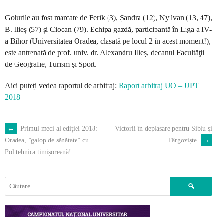
Golurile au fost marcate de Ferik (3), Șandra (12), Nyilvan (13, 47),
B. Ilieș (57) și Ciocan (79). Echipa gazdă, participantă în Liga a IV-
a Bihor (Universitatea Oradea, clasată pe locul 2 în acest moment!),
este antrenată de prof. univ. dr. Alexandru Ilieș, decanul Facultăţii
de Geografie, Turism şi Sport.
Aici puteți vedea raportul de arbitraj:
Raport arbitraj UO – UPT
2018
←
Primul meci al ediției 2018:
Victorii în deplasare pentru Sibiu și
POST
Târgoviște
→
Oradea, ”galop de sănătate” cu
Politehnica timișoreană!
NAVIGATION
Caută
după: