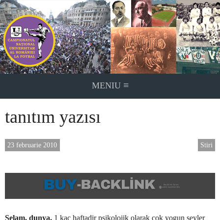
Skip
to
content
≡
MENIU
tanıtım yazısı
23 februarie 2010
Stiri
Selam, dunya.
1 kac haftadir psikolojik olarak cok yogun seyler