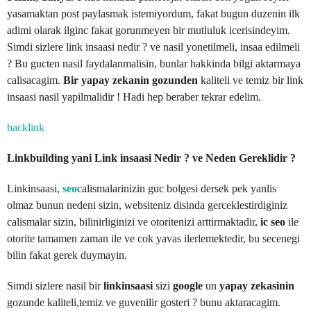
yasamaktan post paylasmak istemiyordum, fakat bugun duzenin ilk
adimi olarak ilginc fakat gorunmeyen bir mutluluk icerisindeyim.
Simdi sizlere link insaasi nedir ? ve nasil yonetilmeli, insaa edilmeli
? Bu gucten nasil faydalanmalisin, bunlar hakkinda bilgi aktarmaya
calisacagim.
Bir yapay zekanin gozunden
kaliteli ve temiz bir link
insaasi nasil yapilmalidir ! Hadi hep beraber tekrar edelim.
backlink
Linkbuilding yani Link insaasi Nedir ? ve Neden Gereklidir ?
Linkinsaasi,
seo
calismalarinizin guc bolgesi dersek pek yanlis
olmaz bunun nedeni sizin, websiteniz disinda gerceklestirdiginiz
calismalar sizin, bilinirliginizi ve otoritenizi arttirmaktadir,
ic seo
ile
otorite tamamen zaman ile ve cok yavas ilerlemektedir, bu secenegi
bilin fakat gerek duymayin.
Simdi sizlere nasil bir
linkinsaasi
sizi
google
un
yapay zekasinin
gozunde kaliteli,temiz ve guvenilir gosteri ? bunu aktaracagim.