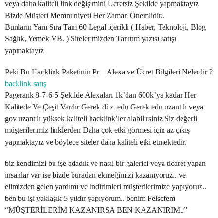
veya daha kaliteli link değişimini Ücretsiz Şekilde yapmaktayız
Bizde Müşteri Memnuniyeti Her Zaman Önemlidir..
Bunların Yanı Sıra Tam 60 Legal içerikli ( Haber, Teknoloji, Blog
Sağlık, Yemek VB. ) Sitelerimizden Tanıtım yazısı satışı
yapmaktayız
Peki Bu Hacklink Paketinin Pr – Alexa ve Ücret Bilgileri Nelerdir ?
backlink satış
Pagerank 8-7-6-5 Şekilde Alexaları 1k’dan 600k’ya kadar Her
Kalitede Ve Çeşit Vardır Gerek düz .edu Gerek edu uzantılı veya
gov uzantılı yüksek kaliteli hacklink’ler alabilirsiniz Siz değerli
müşterilerimiz linklerden Daha çok etki görmesi için az çıkış
yapmaktayız ve böylece siteler daha kaliteli etki etmektedir.
biz kendimizi bu işe adadık ve nasıl bir galerici veya ticaret yapan
insanlar var ise bizde buradan ekmeğimizi kazanıyoruz.. ve
elimizden gelen yardımı ve indirimleri müşterilerimize yapıyoruz..
ben bu işi yaklaşık 5 yıldır yapıyorum.. benim Felsefem
“MÜŞTERİLERİM KAZANIRSA BEN KAZANIRIM..”