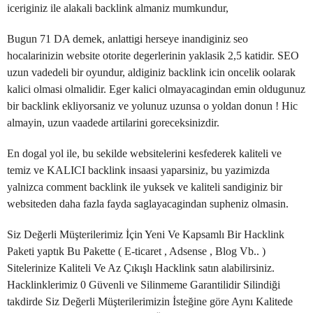
iceriginiz ile alakali backlink almaniz mumkundur,
Bugun 71 DA demek, anlattigi herseye inandiginiz seo
hocalarinizin website otorite degerlerinin yaklasik 2,5 katidir. SEO
uzun vadedeli bir oyundur, aldiginiz backlink icin oncelik oolarak
kalici olmasi olmalidir. Eger kalici olmayacagindan emin oldugunuz
bir backlink ekliyorsaniz ve yolunuz uzunsa o yoldan donun ! Hic
almayin, uzun vaadede artilarini goreceksinizdir.
En dogal yol ile, bu sekilde websitelerini kesfederek kaliteli ve
temiz ve KALICI backlink insaasi yaparsiniz, bu yazimizda
yalnizca comment backlink ile yuksek ve kaliteli sandiginiz bir
websiteden daha fazla fayda saglayacagindan supheniz olmasin.
Siz Değerli Müşterilerimiz İçin Yeni Ve Kapsamlı Bir Hacklink
Paketi yaptık Bu Pakette ( E-ticaret , Adsense , Blog Vb.. )
Sitelerinize Kaliteli Ve Az Çıkışlı Hacklink satın alabilirsiniz.
Hacklinklerimiz 0 Güvenli ve Silinmeme Garantilidir Silindiği
takdirde Siz Değerli Müşterilerimizin İsteğine göre Aynı Kalitede