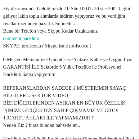
Fiyat konusunda Geldiğimizde 10 Site 100TL 20 site 200TL gibi
gidiyor lakin toplu alımlarda indirim yapıyoruz ve bu verdiğim
fiyatlar üzerinden pazarlık Sünnettir..
Bana bir Telefon veya Skype Kadar Uzaktasınız
comment backlink
SKYPE: profseocu ( Skype ismi: profseocu )
0 Müşteri Memnuniyet Garantisi ve Yüksek Kalite ve Uygun fiyat
GARANTİSİ İLE Sektörde 5 Yıllık Tecrübe ile Profesyonel
Hacklink Satışı yapıyorum
REFERANSLARDAN SADECE 1 MÜŞTERİMİN SAYAÇ
BİLGİLERİ.. SEKTÖR VİDEO
BİZİ DİĞERLERİNDEN AYIRAN EN BÜYÜK ÖZELLİK
İŞİMİZE GERÇEKTEN SAHİP ÇIKMAMIZ VE CİDDİ
TİCARET AHLAKI İLE YAPMAMIZDIR !
Neden Biz ? biraz bundan bahsedelim..
Hacklink’te En büyük Problem Kalkma Silinme Problemidir ! Peki