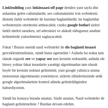
Linkbuilding
yani l
inkinsaasi
off page
denilen yani sayfa disi
anlamina gelen calismalardir, seo calismalariniz icin websiteniz
disinda farkli websiteler ile kurulan baglantilardir, bu baglantilar
websitenizin otoritesini arttiracaktir, cunku
google botlari
sizleri
farkli siteleri tararken, url adresinizi ve alakali oldugunuz anahtar
kelimelerde yukselmenizi saglayacaktir.
Fakat ! Burasi onemli nasil websiteler ile
dis baglanti insaasi
gerceklestirmelisiniz, simdi bunu ogrenelim ! Aslinda bu nokta tam
olarak organik
seo
ve
yapay seo
nun kesisim noktasidir, aslinda ole
birsey yoktur fakat insanlarin yarattigi algoritmadan tam olarak
boyle bir kesisim noktasi gelismistir, yani google yalnizca arama
motorunun algoritmasini yonetmiyor, sizlerin zihinlerinizinde artik
google algoritmalarinin kontrol altinda gelistirildiginden
bahsediyorum.
Simdi bu konuyu burada unutun. Sizde unutun. Nasil websiteler ile
baglanti gelistirmelisin ? Burdan devam edelim.