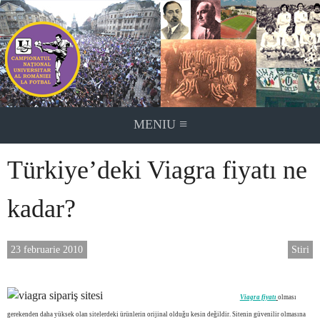
Skip
to
content
≡
MENIU
Türkiye’deki Viagra fiyatı ne
kadar?
23 februarie 2010
Stiri
Viagra fiyatı
olması
gerekenden daha yüksek olan sitelerdeki ürünlerin orijinal olduğu kesin değildir. Sitenin güvenilir olmasına