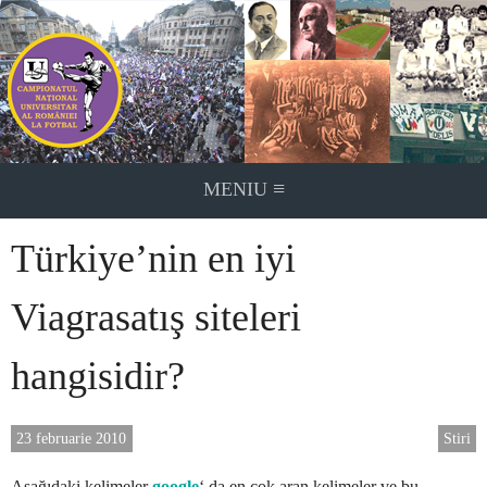
Skip
to
content
≡
MENIU
Türkiye’nin en iyi
Viagrasatış siteleri
hangisidir?
23 februarie 2010
Stiri
Aşağıdaki kelimeler
google
‘ da en çok aran kelimeler ve bu