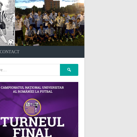
çankaya escort
kızılay
CONTACT
escort
atasehir Escort
gaziantep Escort
pet kuaför
Caută
ankara
pet kuaför istanbul
după:
pet kuaför