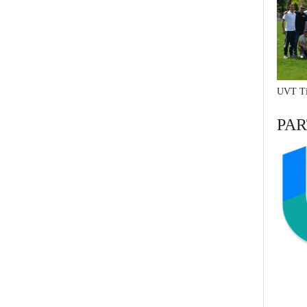
UVT Ti
PAR