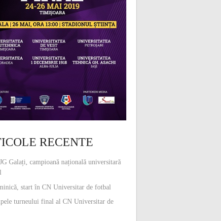
ICOLE RECENTE
G Galați, campioană națională universitară
l
inică, start în CN Universitar de fotbal
pele turneului final al CN Universitar de