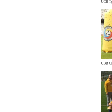
UCB Tg
UBB Cl