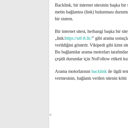
Backlink, bir internet sitesinin başka bi
metin bağlantısı (link) bulunması durum
bir sistem.
Bir internet sitesi, herhangi başka bir 
„link:
https://utf-8.llc/
” gibi arama sonuçlar
verildiğini gösterir. Vikipedi gibi kimi sit
Bu bağlantılar arama motorları tarafında
çeşitli durumlar için NoFollow etiketi ku
Arama motorlarının
backlink
ile ilgili t
vermesinin, bağlantı verilen sitenin kötü
POST
NAVIGATION
<