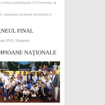
u încheiat preliminariile CN Universitar de
, campioană europeană universitară la
NEUL FINAL
mai 2019, Timişoara
MPIOANE NAŢIONALE