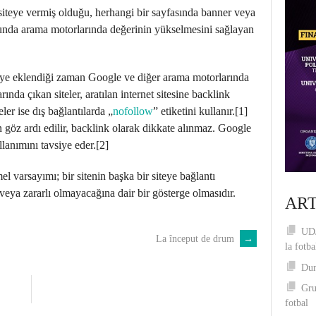
r siteye vermiş olduğu, herhangi bir sayfasında banner veya
unda arama motorlarında değerinin yükselmesini sağlayan
siteye eklendiği zaman Google ve diğer arama motorlarında
ında çıkan siteler, aratılan internet sitesine backlink
eler ise dış bağlantılarda „
nofollow
” etiketini kullanır.[1]
n göz ardı edilir, backlink olarak dikkate alınmaz. Google
llanımını tavsiye eder.[2]
emel varsayımı; bir sitenin başka bir siteye bağlantı
 veya zararlı olmayacağına dair bir gösterge olmasıdır.
ART
UDJ
La început de drum
→
la fotba
Dum
Gru
fotbal