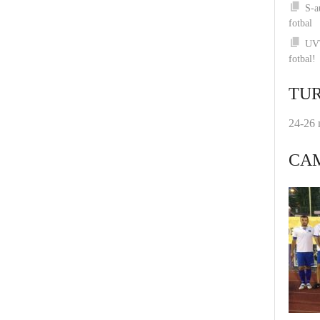
S-a
fotbal
UVT
fotbal!
TUR
24-26 
CA