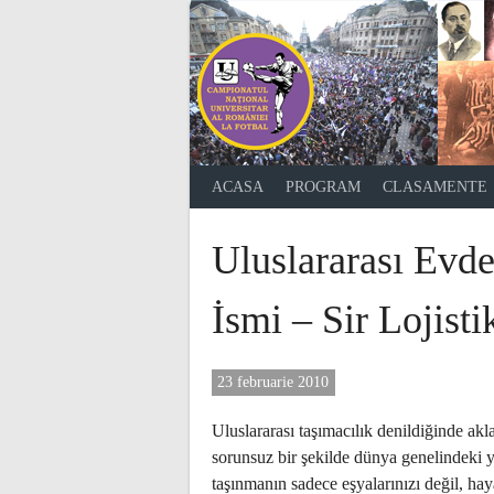
Skip
to
content
ACASA
PROGRAM
CLASAMENTE
Uluslararası Evd
İsmi – Sir Lojisti
23 februarie 2010
Uluslararası taşımacılık denildiğinde akla
sorunsuz bir şekilde dünya genelindeki y
taşınmanın sadece eşyalarınızı değil, haya