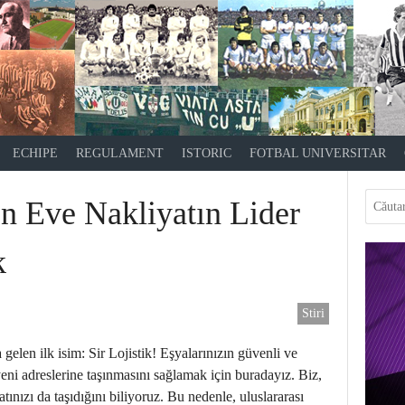
ECHIPE
REGULAMENT
ISTORIC
FOTBAL UNIVERSITAR
en Eve Nakliyatın Lider
k
Stiri
 gelen ilk isim: Sir Lojistik! Eşyalarınızın güvenli ve
eni adreslerine taşınmasını sağlamak için buradayız. Biz,
tınızı da taşıdığını biliyoruz. Bu nedenle, uluslararası