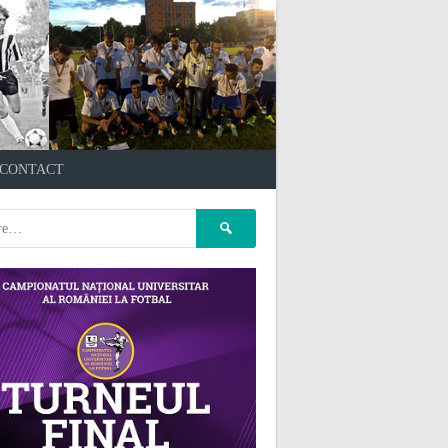
çankaya escort
kızılay
CONTACT
escort
atasehir Escort
gaziantep Escort
pet kuaför
Caută
ankara
pet kuaför istanbul
după:
pet kuaför