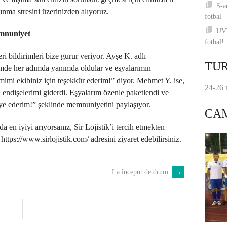
S-a
ınma stresini üzerinizden alıyoruz.
fotbal
UVT
mnuniyet
fotbal!
eri bildirimleri bize gurur veriyor. Ayşe K. adlı
TUR
imde her adımda yanımda oldular ve eşyalarımın
amimi ekibiniz için teşekkür ederim!” diyor. Mehmet Y. ise,
24-26 
u endişelerimi giderdi. Eşyalarım özenle paketlendi ve
iye ederim!” şeklinde memnuniyetini paylaşıyor.
CA
 en iyiyi arıyorsanız, Sir Lojistik’i tercih etmekten
 https://www.sirlojistik.com/ adresini ziyaret edebilirsiniz.
La început de drum
→