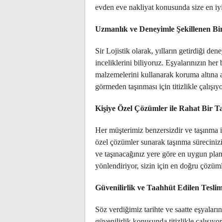
evden eve nakliyat konusunda size en iy
Uzmanlık ve Deneyimle Şekillenen Bi
Sir Lojistik olarak, yılların getirdiği de
inceliklerini biliyoruz. Eşyalarınızın her
malzemelerini kullanarak koruma altına a
görmeden taşınması için titizlikle çalışıyo
Kişiye Özel Çözümler ile Rahat Bir 
Her müşterimiz benzersizdir ve taşınma ihti
özel çözümler sunarak taşınma sürecinizi 
ve taşınacağınız yere göre en uygun pla
yönlendiriyor, sizin için en doğru çözüm
Güvenilirlik ve Taahhüt Edilen Tesli
Söz verdiğimiz tarihte ve saatte eşyalarını
güvenilirlik konusunda titizlikle çalışıy