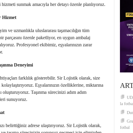
i hizmeti sunmak amacıyla her detayı özenle planlıyoruz.
r Hizmet
neyim ve uzmanlıkla uluslararası taşımacılığın tüm
 bir parçasını özenle paketliyor, en uygun ambalaj
lıyoruz. Profesyonel ekibimiz, eşyalarınızın zarar
r.
Taşınma Deneyimi
yaçları farklılık gösterebilir. Sir Lojistik olarak, size
ART
kolaylaştırıyoruz. Eşyalarınızın özelliklerine, miktarına
nı oluşturuyoruz. Taşınma sürecinizi adım adım
UDJ
leri sunuyoruz.
la fotba
mat
Dum
Gru
zı belirttiğiniz adrese ulaştırıyoruz. Sir Lojistik olarak,
fotbal
or ve taşıma sürecinizin sorunsuz geçmesi için elimizden