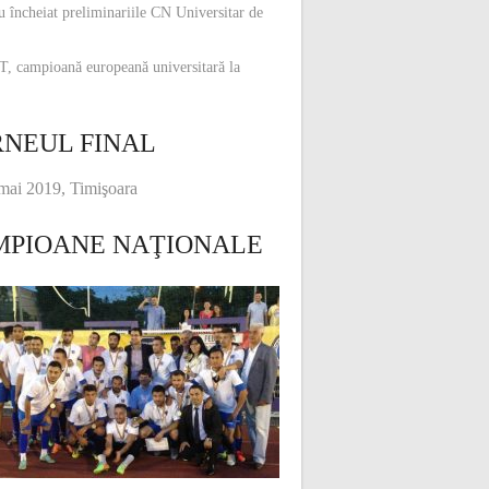
u încheiat preliminariile CN Universitar de
, campioană europeană universitară la
NEUL FINAL
mai 2019, Timişoara
MPIOANE NAŢIONALE