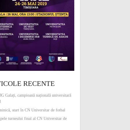
ICOLE RECENTE
G Galați, campioană națională universitară
l
inică, start în CN Universitar de fotbal
pele turneului final al CN Universitar de