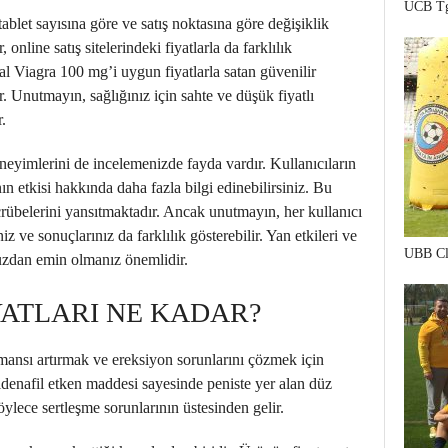
UCB Tg
tablet sayısına göre ve satış noktasına göre değişiklik
, online satış sitelerindeki fiyatlarla da farklılık
inal Viagra 100 mg’i uygun fiyatlarla satan güvenilir
ir. Unutmayın, sağlığınız için sahte ve düşük fiyatlı
.
eyimlerini de incelemenizde fayda vardır. Kullanıcıların
n etkisi hakkında daha fazla bilgi edinebilirsiniz. Bu
crübelerini yansıtmaktadır. Ancak unutmayın, her kullanıcı
iz ve sonuçlarınız da farklılık gösterebilir. Yan etkileri ve
UBB Cl
uzdan emin olmanız önemlidir.
YATLARI NE KADAR?
mansı artırmak ve ereksiyon sorunlarını çözmek için
 sildenafil etken maddesi sayesinde peniste yer alan düz
böylece sertleşme sorunlarının üstesinden gelir.