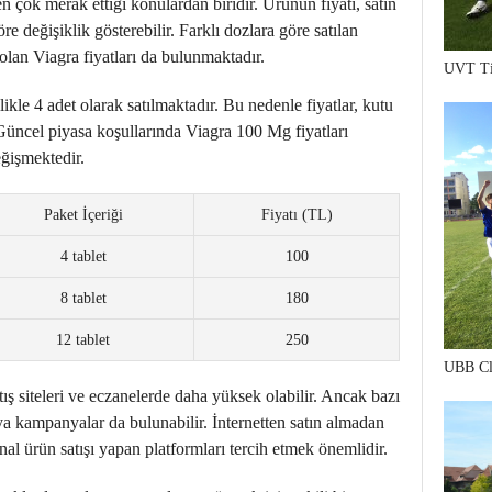
en çok merak ettiği konulardan biridir. Ürünün fiyatı, satın
re değişiklik gösterebilir. Farklı dozlara göre satılan
olan Viagra fiyatları da bulunmaktadır.
UVT Ti
ikle 4 adet olarak satılmaktadır. Bu nedenle fiyatlar, kutu
. Güncel piyasa koşullarında Viagra 100 Mg fiyatları
eğişmektedir.
Paket İçeriği
Fiyatı (TL)
4 tablet
100
8 tablet
180
12 tablet
250
UBB Cl
tış siteleri ve eczanelerde daha yüksek olabilir. Ancak bazı
eya kampanyalar da bulunabilir. İnternetten satın almadan
inal ürün satışı yapan platformları tercih etmek önemlidir.