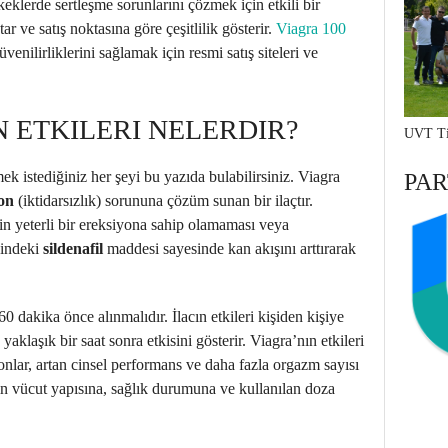
klerde sertleşme sorunlarını çözmek için etkili bir
ar ve satış noktasına göre çeşitlilik gösterir.
Viagra 100
enilirliklerini sağlamak için resmi satış siteleri ve
N ETKILERI NELERDIR?
UVT Ti
k istediğiniz her şeyi bu yazıda bulabilirsiniz. Viagra
PAR
yon
(iktidarsızlık) sorununa çözüm sunan bir ilaçtır.
 için yeterli bir ereksiyona sahip olamaması veya
ğindeki
sildenafil
maddesi sayesinde kan akışını arttırarak
0 dakika önce alınmalıdır. İlacın etkileri kişiden kişiye
yaklaşık bir saat sonra etkisini gösterir. Viagra’nın etkileri
onlar, artan cinsel performans ve daha fazla orgazm sayısı
inin vücut yapısına, sağlık durumuna ve kullanılan doza