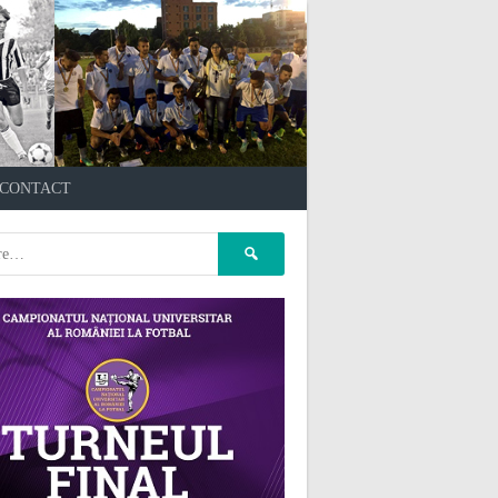
çankaya escort
kızılay
CONTACT
escort
atasehir Escort
gaziantep Escort
pet kuaför
Caută
ankara
pet kuaför istanbul
după:
pet kuaför