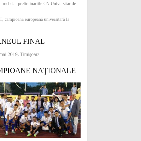
u încheiat preliminariile CN Universitar de
, campioană europeană universitară la
NEUL FINAL
mai 2019, Timişoara
MPIOANE NAŢIONALE