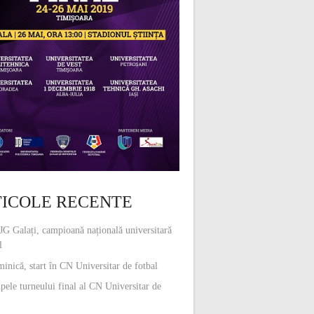
ICOLE RECENTE
G Galați, campioană națională universitară
l
inică, start în CN Universitar de fotbal
pele turneului final al CN Universitar de