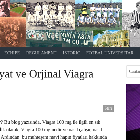
ECHIPE
REGULAMENT
ISTORIC
FOTBAL UNIVERSITAR
at ve Orjinal Viagra
Stiri
 Bu blog yazısında, Viagra 100 mg ile ilgili en sık
İlk olarak, Viagra 100 mg nedir ve nasıl çalışır, nasıl
ğız. Ardından, bu muhteşem mavi hapın fiyatları hakkında