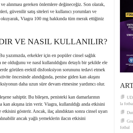
ine ve alınması gereken önlemlere değineceğiz. Son olarak,
ri, güvenilir satış siteleri ve kullanıcı yorumları ve
ı okuyarak, Viagra 100 mg hakkında tüm merak ettiğiniz
DIR VE NASIL KULLANILIR?
Bu yazımızda, erkekler için en popüler cinsel sağlık
ne olduğunu ve nasıl kullanıldığını detaylı bir şekilde ele
lerde görülen erektil disfonksiyon sorununu tedavi etmek
 aktivite öncesinde alındığında, penise giden kan akışını
ereksiyonun daha uzun süre devam etmesine yardımcı olur.
ART
ileşene sahiptir. Bu bileşen, penisteki kan damarlarının
UDJ
kan akışına izin verir. Viagra, kullanıldığı anda etkisini
la fotba
 etkisini gösterir. Ancak, ilaç alındıktan sonra cinsel uyarı
Dum
lınabilir ancak yağlı yemeklerin ilacın etkisini
Gru
fotbal