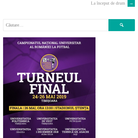
La început de drum
→
POST
NAVIGATION
Caută
după: