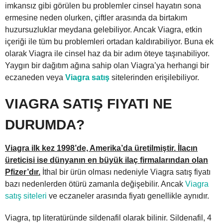
imkansız gibi görülen bu problemler cinsel hayatın sona
ermesine neden olurken, çiftler arasında da birtakım
huzursuzluklar meydana gelebiliyor. Ancak Viagra, etkin
içeriği ile tüm bu problemleri ortadan kaldırabiliyor. Buna ek
olarak Viagra ile cinsel haz da bir adım öteye taşınabiliyor.
Yaygın bir dağıtım ağına sahip olan Viagra’ya herhangi bir
eczaneden veya
Viagra satış
sitelerinden erişilebiliyor.
VIAGRA SATIŞ FIYATI NE
DURUMDA?
Viagra ilk kez 1998’de, Amerika’da üretilmiştir. İlacın
üreticisi ise dünyanın en büyük ilaç firmalarından olan
Pfizer’dır.
İthal bir ürün olması nedeniyle Viagra satış fiyatı
bazı nedenlerden ötürü zamanla değişebilir. Ancak
Viagra
satış siteleri
ve eczaneler arasında fiyatı genellikle aynıdır.
Viagra, tıp literatüründe sildenafil olarak bilinir. Sildenafil, 4