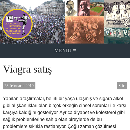
Skip
to
content
≡
MENIU
Viagra satış
23 februarie 2010
Stiri
Yapılan araştırmalar, belirli bir yaşa ulaşmış ve sigara alkol
gibi alışkanlıkları olan birçok erkeğin cinsel sorunlar ile karşı
karşıya kaldığını gösteriyor. Ayrıca diyabet ve kolesterol gibi
sağlık problemlerine sahip olan bireylerde de bu
problemlere sıklıkla rastlanıyor. Çoğu zaman çözülmesi