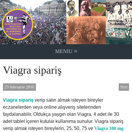
Skip
to
content
≡
MENIU
Viagra sipariş
23 februarie 2010
Stiri
Viagra sipariş
verip satın almak isteyen bireyler
eczanelerden veya online alışveriş sitelerinden
faydalanabilir. Oldukça yaygın olan Viagra, 4 adet ile 30
adet tablet içeren kutular kullanıma sunulur. Viagra sipariş
verip almak isteyen bireylerin, 25, 50, 75 ve
Viagra 100 mg