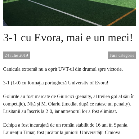
3-1 cu Evora, mai e un meci!
24 iulie 2019
Fără categorie
Canicula extremă nu a oprit UVT-ul din drumul spre victorie.
3-1 (1-0) cu formația portugheză University of Evora!
Golurile au fost marcate de Giuricici (penalty, al treilea gol al său în
competiție), Niță și M. Olariu (imediat după ce ratase un penalty).
Lusitanii au înscris la 2-0, iar antrenorul lor a fost eliminat.
Echipa a fost încurajată de un român stabilit de 16 ani în Spania,
Laurențiu Timar, fost jucător la juniorii Universității Craiova.