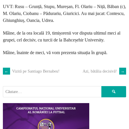
UVT: Rusu – Grunță, Stupu, Mureșan, Fl. Olariu – Niță, Băban (c),
M. Olariu, Ciobanu – Pădurariu, Giuricici. Au mai jucat: Contescu,
Ghiunghiuș, Oancia, Udrea.
Mâine, de la ora locală 19, timișorenii vor disputa ultimul meci al
grupei, cel decisiv, cu turcii de la Bahceșehir University.
Mâine, înainte de meci, vă vom prezenta situația în grupă.
←
Vizită pe Santiago Bernabeu!
Azi, bătălia decisivă!
→
POST
NAVIGATION
Caută
după: