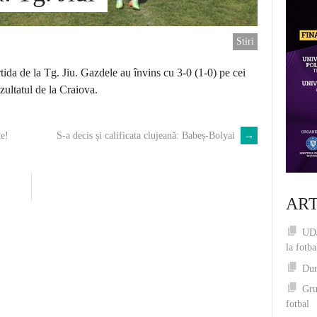
Stiri
tida de la Tg. Jiu. Gazdele au învins cu 3-0 (1-0) pe cei
ezultatul de la Craiova.
te!
S-a decis și calificata clujeană: Babeș-Bolyai
→
ART
UDJ
la fotba
Dum
Gru
fotbal