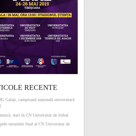
ICOLE RECENTE
G Galați, campioană națională universitară
l
inică, start în CN Universitar de fotbal
pele turneului final al CN Universitar de