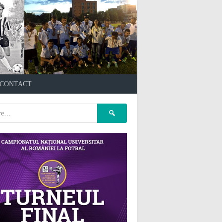
çankaya escort
kızılay
CONTACT
escort
atasehir Escort
gaziantep Escort
pet kuaför
Caută
ankara
pet kuaför istanbul
după:
pet kuaför