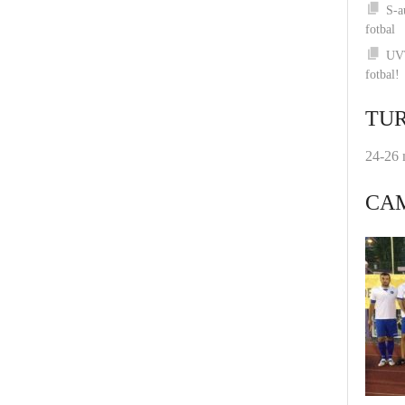
S-a
fotbal
UVT
fotbal!
TUR
24-26 
CA