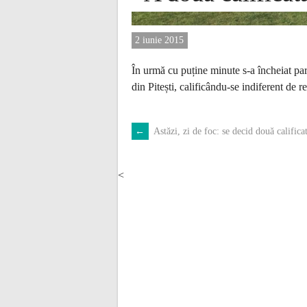
2 iunie 2015
În urmă cu puține minute s-a încheiat par
din Pitești, calificându-se indiferent de r
←
Astăzi, zi de foc: se decid două califica
POST
NAVIGATION
<