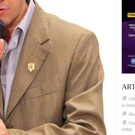
ART
UDJ
la fotba
Dum
Gru
fotbal