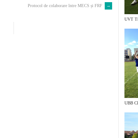
çankaya
Protocol de colaborare între MECS și FRF
→
escort
escort
UVT Ti
bayan
çankaya
istanbul
rus
escort
eryaman
escort
escort
bayan
ankara
ankara
UBB Cl
escort
kızılay
escort
istanbul
escort