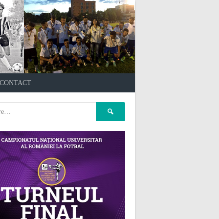
çankaya escort
kızılay
CONTACT
escort
atasehir Escort
gaziantep Escort
pet kuaför
Caută
ankara
pet kuaför istanbul
după:
pet kuaför