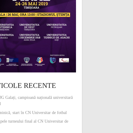
ICOLE RECENTE
G Galați, campioană națională universitară
l
inică, start în CN Universitar de fotbal
pele turneului final al CN Universitar de