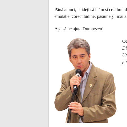
Până atunci, haideți să luăm și ce-i bun 
emulație, corectitudine, pasiune și, mai al
Așa să ne ajute Dumnezeu!
Oc
Di
Un
ju