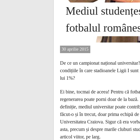
Mediul studențe
fotbalul române
30 aprilie 2015
De ce un campionat național universitar? 
condițiile în care stadioanele Ligii I sunt
lui 1%?
Ei bine, tocmai de aceea! Pentru că fotba
regenerarea poate porni doar de la bază. D
definiție, mediul universitar poate contri
făcut-o și în trecut, doar prima echipă de
Universitatea Craiova. Sigur că era vorba
asta, precum și despre marile cluburi stud
articol viitor, pe larg.