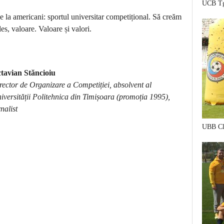
UCB Tg
de la americani: sportul universitar competițional. Să creăm
es, valoare. Valoare și valori.
tavian Stăncioiu
rector de Organizare a Competiției, absolvent al
iversității Politehnica din Timișoara (promoția 1995),
rnalist
ankara
escort
UBB Cl
çankaya
escort
ankara
escort
çankaya
escort
escort
ankara