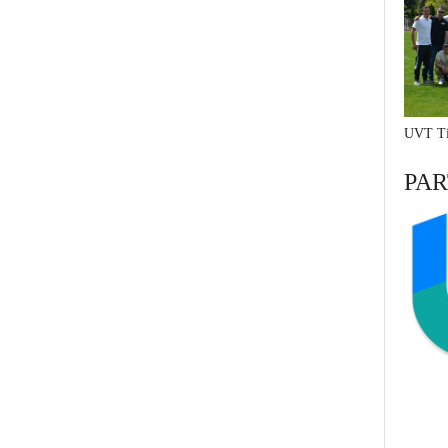
ankara
escort
ankara
rus
escort
UVT Ti
escort
çankaya
PAR
ankara
escort
bayan
istanbul
rus
Escort
atasehir
Escort
beylikduzu
Escort
Ankara