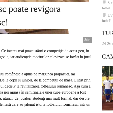
S-a
sc poate revigora
fotbal
UVT
sc!
fotbal!
TUR
Stiri
24-26 
Ce interes mai poate stârni o competiție de acest gen, în
CA
 goale, iar audiențele meciurilor televizate se învârt în jurul
lul românesc a ajuns pe marginea prăpastiei, iar
e la copii și juniori, de la competiții de masă. Elitist prin
bui decisiv la revitalizarea fotbalului românesc. Așa cum a
 la noi ajunsă în semifinalele unei cupe europene a fost
, atunci, de jucători-studenți mai mult formal, dar despre
ențești care au jalonat istoria fotbalului românesc, într-un