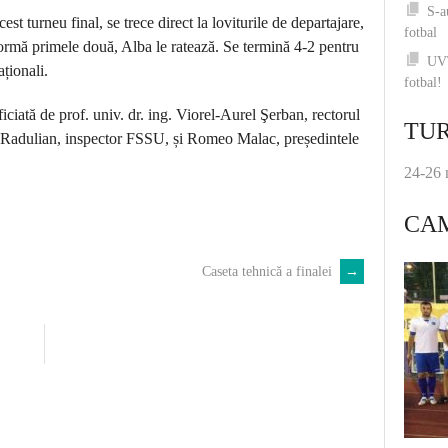
S-a
st turneu final, se trece direct la loviturile de departajare,
fotbal
sformă primele două, Alba le ratează. Se termină 4-2 pentru
UVT
aționali.
fotbal!
oficiată de prof. univ. dr. ing. Viorel-Aurel Şerban, rectorul
TUR
n Radulian, inspector FSSU, și Romeo Malac, președintele
24-26 
CA
Caseta tehnică a finalei
→