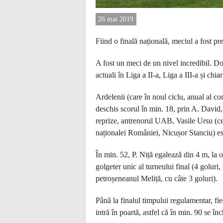
26 mai 2019
Fiind o finală națională, meciul a fost p
A fost un meci de un nivel incredibil. Dou
actuali în Liga a II-a, Liga a III-a și chia
Ardelenii (care în noul ciclu, anual al co
deschis scorul în min. 18, prin A. David,
reprize, antrenorul UAB, Vasile Ursu (cel 
naționalei României, Nicușor Stanciu) est
În min. 52, P. Niță egalează din 4 m, la
golgeter unic al turneului final (4 goluri,
petroșeneanul Meliță, cu câte 3 goluri).
Până la finalul timpului regulamentar, fi
intră în poartă, astfel că în min. 90 se în