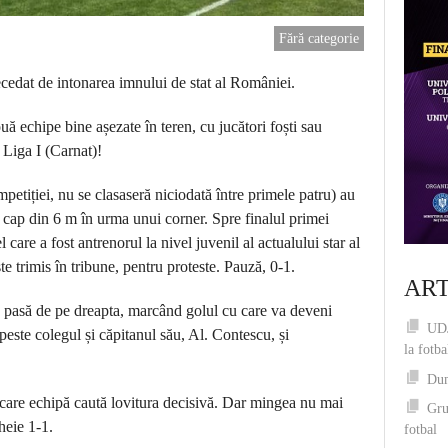
Fără categorie
recedat de intonarea imnului de stat al României.
ă echipe bine așezate în teren, cu jucători foști sau
r Liga I (Carnat)!
mpetiției, nu se clasaseră niciodată între primele patru) au
 cap din 6 m în urma unui corner. Spre finalul primei
care a fost antrenorul la nivel juvenil al actualului star al
e trimis în tribune, pentru proteste. Pauză, 0-1.
ART
 o pasă de pe dreapta, marcând golul cu care va deveni
UDJ
 peste colegul și căpitanul său, Al. Contescu, și
la fotba
Dum
ecare echipă caută lovitura decisivă. Dar mingea nu mai
Gru
cheie 1-1.
fotbal