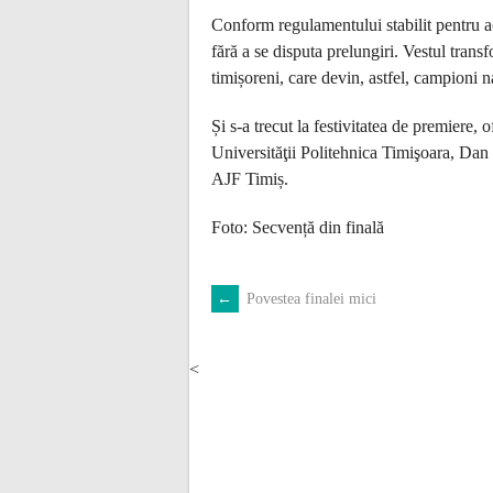
Conform regulamentului stabilit pentru ace
fără a se disputa prelungiri. Vestul tran
timișoreni, care devin, astfel, campioni n
Și s-a trecut la festivitatea de premiere, 
Universităţii Politehnica Timişoara, Da
AJF Timiș.
Foto: Secvență din finală
←
Povestea finalei mici
POST
NAVIGATION
<