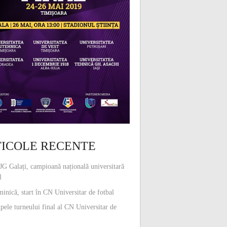
ICOLE RECENTE
G Galați, campioană națională universitară
l
inică, start în CN Universitar de fotbal
pele turneului final al CN Universitar de