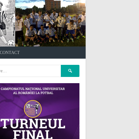
çankaya escort
kızılay
CONTACT
escort
atasehir Escort
gaziantep Escort
pet kuaför
Caută
ankara
pet kuaför istanbul
după:
pet kuaför