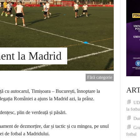
ent la Madrid
Fără categorie
ART
ă cu autocarul, Timișoara – București, înnoptare la
egația României a ajuns la Madrid azi, la prânz.
UDJ
la fotba
ențesc, plin de verdeață și păsări.
Dum
enament de dezmorțire, dar și tactic și cu mingea, pe unul
Gru
iei de fotbal a Madridului.
fotbal