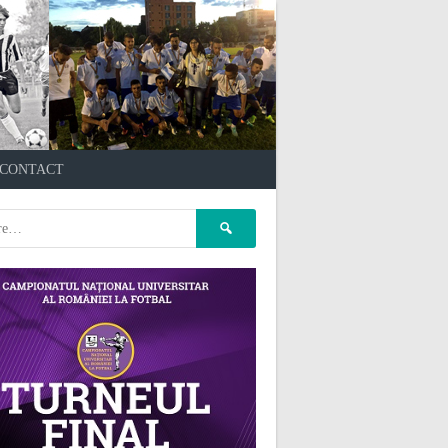
çankaya escort
kızılay
CONTACT
escort
atasehir Escort
gaziantep Escort
pet kuaför
Caută
ankara
pet kuaför istanbul
după:
pet kuaför