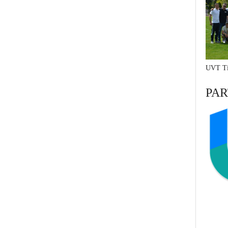
UVT Ti
PAR