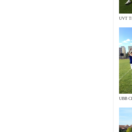
UVT Ti
UBB Cl