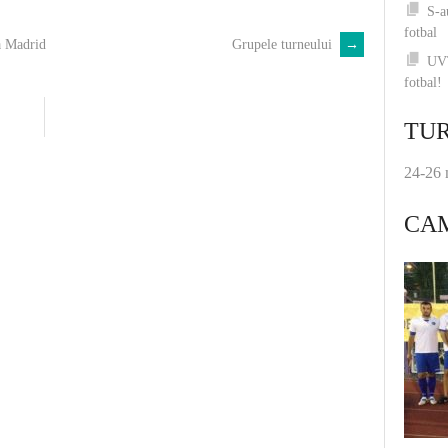
S-a
fotbal
a Madrid
Grupele turneului
→
UVT
fotbal!
TUR
24-26 
CA