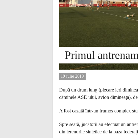
Primul antrenam
19 iulie 2019
După un drum lung (plecare ieri dimineaț
căminele ASE-ului, avion dimineața), del
A fost cazată într-un frumos complex stud
Spre seară, jucătorii au efectuat un antr
din terenurile sintetice de la baza federaț