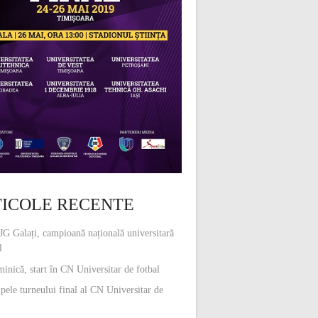
ICOLE RECENTE
G Galați, campioană națională universitară
l
inică, start în CN Universitar de fotbal
pele turneului final al CN Universitar de