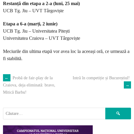
Restanță din etapa a 2-a (luni, 25 mai)
UCB Tg. Jiu – UVT Târgoviște
Etapa a 6-a (marți, 2 iunie)
UCB Tg. Jiu – Universitatea Pitești
Universitatea Craiova – UVT Târgoviște
Meciurile din ultima etapă vor avea loc la aceeași oră, ce urmează a
fi stabilită.
←
Probă de fair-play de la
Intră în competiție și Bucureștiul!
POST
→
Craiova, deja eliminată: bravo,
Mitică Barbu!
NAVIGATION
Caută
după: