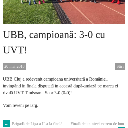
UBB, campioană: 3-0 cu
UVT!
20 mai 2018
Stiri
UBB Cluj a redevenit campioana universitară a României,
învingând în finala disputată în această după-amiază pe marea ei
rivală UVT Timișoara. Scor 3-0 (0-0)!
Vom reveni pe larg.
←
Brigadă de Liga a II-a la finală
Finală de un nivel extrem de bun.
POST