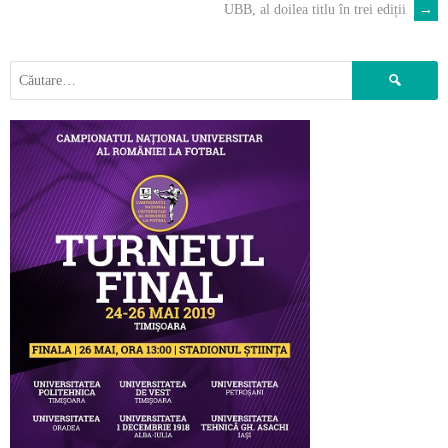
UBB, al doilea titlu în trei ediții
→
NAVIGATION
Caută
după: