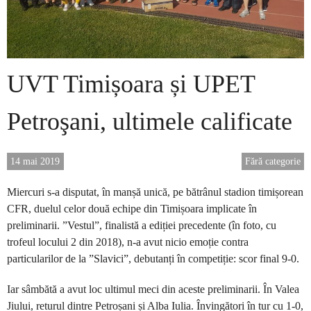
UVT Timișoara și UPET
Petroşani, ultimele calificate
14 mai 2019
Fără categorie
Miercuri s-a disputat, în manșă unică, pe bătrânul stadion timișorean
CFR, duelul celor două echipe din Timișoara implicate în
preliminarii. ”Vestul”, finalistă a ediției precedente (în foto, cu
trofeul locului 2 din 2018), n-a avut nicio emoție contra
particularilor de la ”Slavici”, debutanți în competiție: scor final 9-0.
Iar sâmbătă a avut loc ultimul meci din aceste preliminarii. În Valea
Jiului, returul dintre Petroșani și Alba Iulia. Învingători în tur cu 1-0,