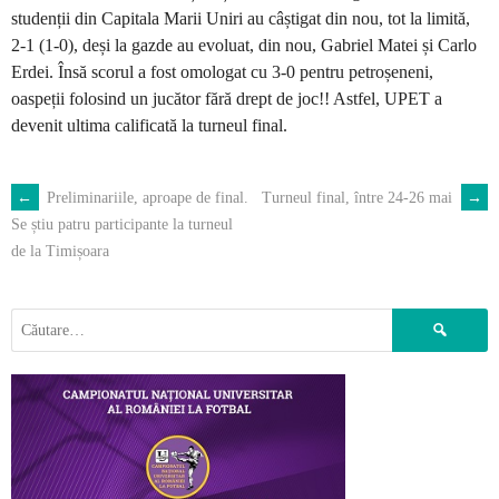
studenții din Capitala Marii Uniri au câștigat din nou, tot la limită,
2-1 (1-0), deși la gazde au evoluat, din nou, Gabriel Matei și Carlo
Erdei. Însă scorul a fost omologat cu 3-0 pentru petroșeneni,
oaspeții folosind un jucător fără drept de joc!! Astfel, UPET a
devenit ultima calificată la turneul final.
←
Preliminariile, aproape de final.
Turneul final, între 24-26 mai
→
POST
Se știu patru participante la turneul
de la Timișoara
NAVIGATION
Caută
după: