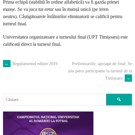
Prima echipă (stabilită în ordine alfabetică) va fi gazda primei
manșe. Se va juca tur-retur sau în manșă unică (pe teren
neutru). Câștigătoarele întâlnirilor eliminatorii se califică pentru
turneul final.
Universitatea organizatoare a turneului final (UPT Timișoara) este
calificată direct la turneul final.
←
Regulamentul ediției 2019
Preliminariile, aproape de final. Se
POST
știu patru participante la turneul de la
Timișoara
→
NAVIGATION
Caută
după: